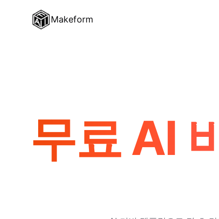
Makeform
무료 AI