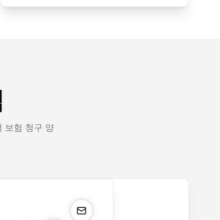
식
 보험 청구 양
rm
payment.form
application.form
contact.form
surv