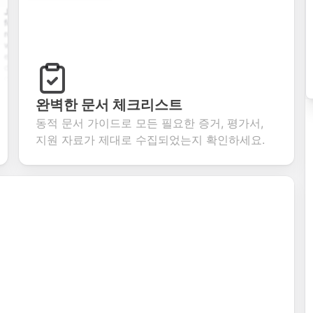
pplication
A
Customer
User registration
with
comprehensive
satisfaction
form with email
e upload,
contact form
survey with
verification,
history,
with name,
multiple choice,
password
tion
email, phone,
rating scales,
requirements,
s, and
and message
and open-ended
and profile
om
fields. Perfect
questions to
information
ning
for gathering
collect valuable
fields for
ions for
customer
feedback about
seamless
완벽한 문서 체크리스트
ent
inquiries and
your products or
account
동적 문서 가이드로 모든 필요한 증거, 평가서,
date
feedback.
services.
creation.
ation.
지원 자료가 제대로 수집되었는지 확인하세요.