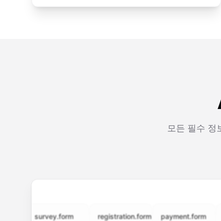
모든 필수 정
survey.form
registration.form
payment.form
appl