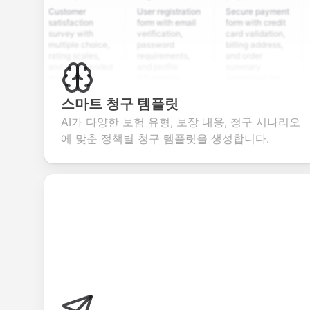
Customer
User registration
Secure payment
Job a
satisfaction
form with email
form with credit
form 
survey with
verification,
card validation,
resum
multiple choice,
password
billing address,
work 
rating scales,
requirements,
and order
educa
and open-ended
and profile
summary
detail
questions to
information
integration for
cust
collect valuable
fields for
smooth e-
scree
feedback about
seamless
commerce
quest
스마트 청구 템플릿
your products or
account
transactions.
effici
AI가 다양한 보험 유형, 보장 내용, 청구 시나리오
services.
creation.
candi
evalu
에 맞춘 정책별 청구 템플릿을 생성합니다.