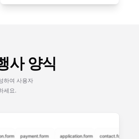
 행사 양식
생성하여 사용자
하세요.
rm
payment.form
application.form
contact.form
surve