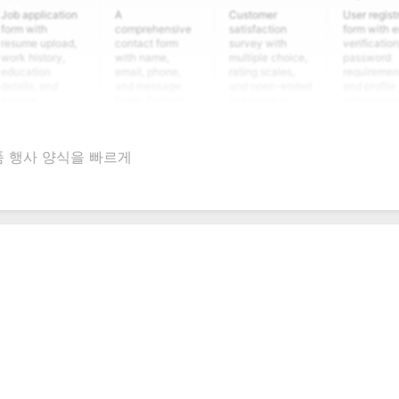
plication
A
Customer
User registration
ith
comprehensive
satisfaction
form with email
e upload,
contact form
survey with
verification,
istory,
with name,
multiple choice,
password
tion
email, phone,
rating scales,
requirements,
s, and
and message
and open-ended
and profile
m
fields. Perfect
questions to
information
ning
for gathering
collect valuable
fields for
ons for
customer
feedback about
seamless
nt
inquiries and
your products or
account
품 행사 양식을 빠르게
date
feedback.
services.
creation.
tion.