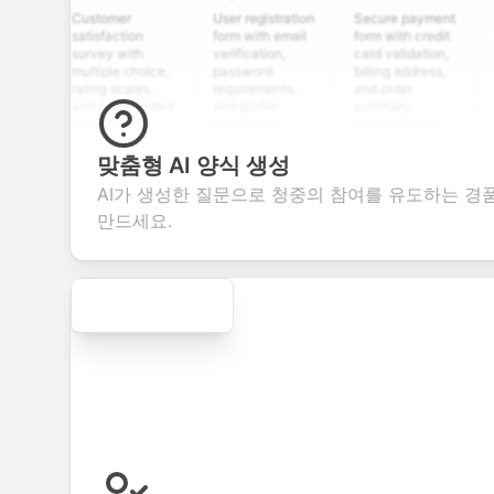
Customer
User registration
Secure payment
Job ap
satisfaction
form with email
form with credit
form w
survey with
verification,
card validation,
resum
multiple choice,
password
billing address,
work h
rating scales,
requirements,
and order
educa
and open-ended
and profile
summary
detail
questions to
information
integration for
custo
collect valuable
fields for
smooth e-
scree
feedback about
seamless
commerce
questi
맞춤형 AI 양식 생성
your products or
account
transactions.
efficie
AI가 생성한 질문으로 청중의 참여를 유도하는 경
services.
creation.
candi
evalua
만드세요.
Secure