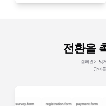
전환을 촉
캠페인에 맞게
참여를
survey.form
registration.form
payment.form
appli