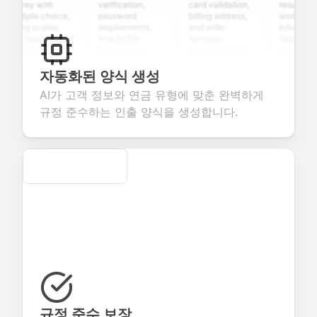
rvey with
verification,
card validation,
resume uploa
ltiple choice,
password
billing address,
work history,
ting scales,
requirements,
and order
education
nd open-ended
and profile
summary
details, and
estions to
information
integration for
custom
llect valuable
fields for
smooth e-
screening
edback about
seamless
commerce
questions for
자동화된 양식 생성
ur products or
account
transactions.
efficient
AI가 고객 정보와 연금 유형에 맞춘 완벽하게
rvices.
creation.
candidate
evaluation.
규정 준수하는 인출 양식을 생성합니다.
Secure
규정 준수 보장