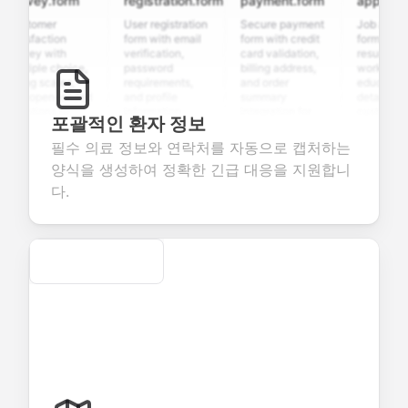
rvey.form
registration.form
payment.form
application
stomer
User registration
Secure payment
Job applicati
tisfaction
form with email
form with credit
form with
rvey with
verification,
card validation,
resume upload
ltiple choice,
password
billing address,
work history,
ting scales,
requirements,
and order
education
d open-ended
and profile
summary
details, and
estions to
information
integration for
custom
포괄적인 환자 정보
llect valuable
fields for
smooth e-
screening
edback about
seamless
commerce
questions for
필수 의료 정보와 연락처를 자동으로 캡처하는
ur products or
account
transactions.
efficient
양식을 생성하여 정확한 긴급 대응을 지원합니
rvices.
creation.
candidate
evaluation.
다.
Secure