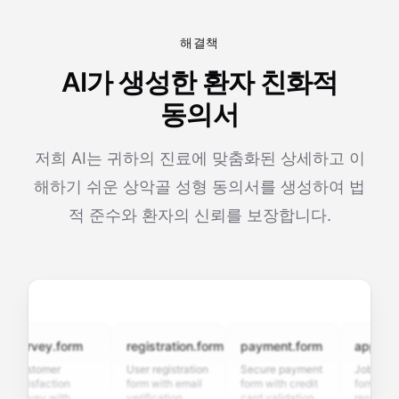
해결책
AI가 생성한 환자 친화적
동의서
저희 AI는 귀하의 진료에 맞춤화된 상세하고 이
해하기 쉬운 상악골 성형 동의서를 생성하여 법
적 준수와 환자의 신뢰를 보장합니다.
urvey.form
registration.form
payment.form
application
ustomer
User registration
Secure payment
Job applicat
atisfaction
form with email
form with credit
form with
urvey with
verification,
card validation,
resume uploa