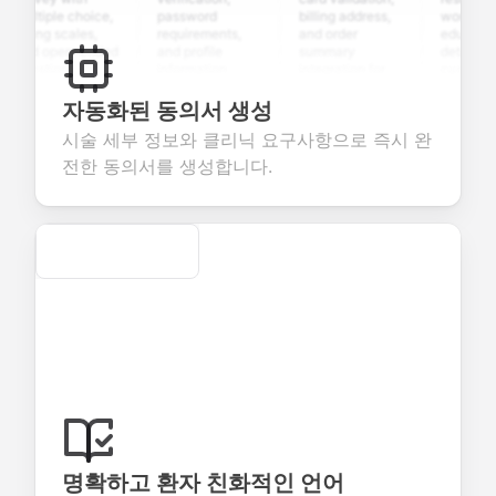
ultiple choice,
password
billing address,
work history,
ating scales,
requirements,
and order
education
nd open-ended
and profile
summary
details, and
uestions to
information
integration for
custom
ollect valuable
fields for
smooth e-
screening
eedback about
seamless
commerce
questions for
자동화된 동의서 생성
our products or
account
transactions.
efficient
시술 세부 정보와 클리닉 요구사항으로 즉시 완
ervices.
creation.
candidate
evaluation.
전한 동의서를 생성합니다.
Secure
명확하고 환자 친화적인 언어