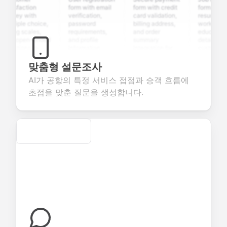
isfaction
form with email
form with credit
form with
rvey with
verification,
card validation,
resume upload
tiple choice,
password
billing address,
work history,
ing scales,
requirements,
and order
education
d open-ended
and profile
summary
details, and
stions to
information
integration for
custom
lect valuable
fields for
smooth e-
screening
edback about
seamless
commerce
questions for
맞춤형 설문조사
r products or
account
transactions.
efficient
AI가 공항의 특정 서비스 접점과 승객 흐름에
vices.
creation.
candidate
evaluation.
초점을 맞춘 질문을 생성합니다.
Secure