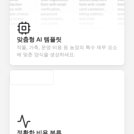
tisfaction
form with email
form with credit
form with
rvey with
verification,
card validation,
resume uploa
ltiple choice,
password
billing address,
work history,
ting scales,
requirements,
and order
education
d open-ended
and profile
summary
details, and
estions to
information
integration for
custom
llect valuable
fields for
smooth e-
screening
edback about
seamless
commerce
questions for
맞춤형 AI 템플릿
ur products or
account
transactions.
efficient
작물, 가축, 운영 비용 등 농장의 특수 재무 요소
rvices.
creation.
candidate
evaluation.
에 맞춘 양식을 생성하세요.
Secure
정확한 비용 분류