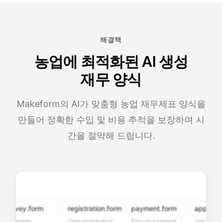
해결책
농업에 최적화된 AI 생성
재무 양식
Makeform의 AI가 맞춤형 농업 재무제표 양식을
만들어 정확한 수입 및 비용 추적을 보장하며 시
간을 절약해 드립니다.
urvey.form
registration.form
payment.form
application
stomer
User registration
Secure payment
Job applicati