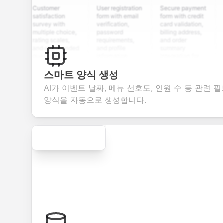
Customer
User registration
Secure payment
Job ap
satisfaction
form with email
form with credit
form w
survey with
verification,
card validation,
resum
multiple choice,
password
billing address,
work h
rating scales,
requirements,
and order
educa
and open-ended
and profile
summary
detail
questions to
information
integration for
custo
collect valuable
fields for
smooth e-
scree
feedback about
seamless
commerce
questi
스마트 양식 생성
your products or
account
transactions.
efficie
AI가 이벤트 날짜, 메뉴 선호도, 인원 수 등 관련
services.
creation.
candi
evalua
양식을 자동으로 생성합니다.
Secure