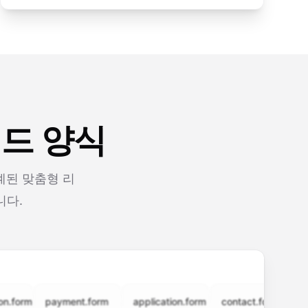
리드 양식
계된 맞춤형 리
니다.
rm
payment.form
application.form
contact.form
surve