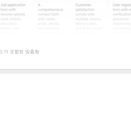
plication
A
Customer
User registration
ith
comprehensive
satisfaction
form with email
e upload,
contact form
survey with
verification,
istory,
with name,
multiple choice,
password
tion
email, phone,
rating scales,
requirements,
s, and
and message
and open-ended
and profile
m
fields. Perfect
questions to
information
ning
for gathering
collect valuable
fields for
ons for
customer
feedback about
seamless
nt
inquiries and
your products or
account
 필드가 포함된 맞춤형
date
feedback.
services.
creation.
tion.