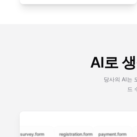
AI로 
당사의 AI는
드 
survey.form
registration.form
payment.form
appli