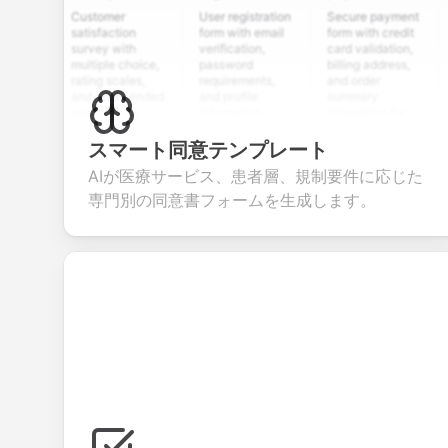
Customer
User registration
Secure payment
Job a
satisfaction
form with email
form with credit
form 
survey with
verification,
card validation,
resum
multiple choice,
password
billing address,
work 
rating scales,
requirements,
and order
educa
and open-ended
and profile
summary
detai
questions to
information
integration for
cust
collect valuable
fields for
smooth e-
scree
feedback about
seamless
commerce
quest
スマート同意テンプレート
your products or
account
transactions.
effici
AIが医療サービス、患者層、規制要件に応じた
services.
creation.
candi
evalu
専門別の同意書フォームを生成します。