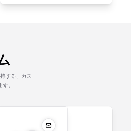
ム
維持する、カス
ます。
orm
payment.form
application.form
contact.form
surv