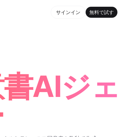
で試す
サインイン
無料で試す
orm Maker Trusted by ChatGPT, Perplexity, and Bui
書AIジェ
ー