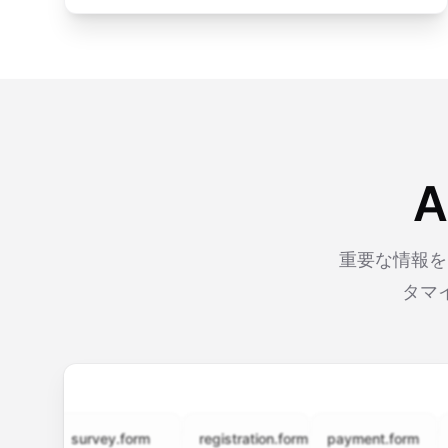
重要な情報を
タマ
survey.form
registration.form
payment.form
appl