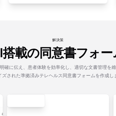
解決策
AI搭載の同意書フォー
明確に伝え、患者体験を効率化し、適切な文書管理を
イズされた準拠済みテレヘルス同意書フォームを作成し
Secure
ication.form
contact.form
survey.form
registration.f