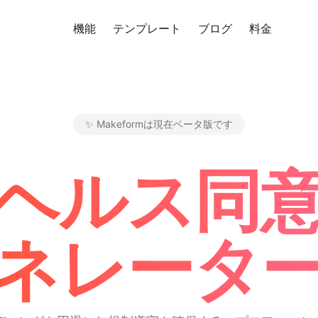
機能
テンプレート
ブログ
料金
無料
✨ Makeformは現在ベータ版です
Makeform – The Free AI F
ヘルス同意
ネレータ