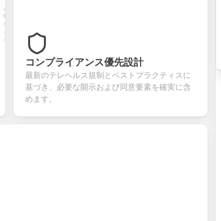
pplication
A
Customer
User registration
with
comprehensive
satisfaction
form with email
e upload,
contact form
survey with
verification,
history,
with name,
multiple choice,
password
tion
email, phone,
rating scales,
requirements,
ls, and
and message
and open-ended
and profile
om
fields. Perfect
questions to
information
コンプライアンス優先設計
ning
for gathering
collect valuable
fields for
ions for
customer
feedback about
seamless
最新のテレヘルス規制とベストプラクティスに
ent
inquiries and
your products or
account
基づき、必要な開示および同意要素を確実に含
date
feedback.
services.
creation.
ation.
めます。