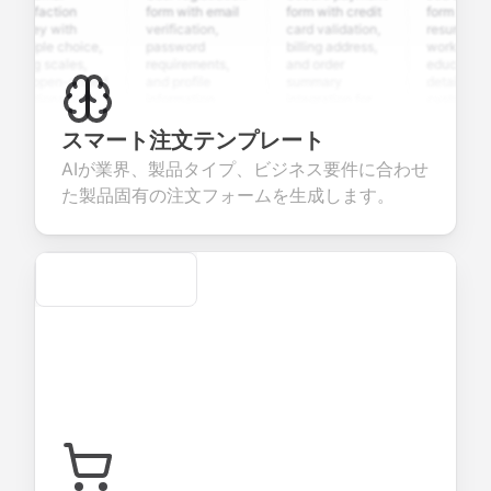
isfaction
form with email
form with credit
form with
vey with
verification,
card validation,
resume upload
tiple choice,
password
billing address,
work history,
ing scales,
requirements,
and order
education
d open-ended
and profile
summary
details, and
stions to
information
integration for
custom
lect valuable
fields for
smooth e-
screening
dback about
seamless
commerce
questions for
スマート注文テンプレート
r products or
account
transactions.
efficient
AIが業界、製品タイプ、ビジネス要件に合わせ
vices.
creation.
candidate
evaluation.
た製品固有の注文フォームを生成します。
Secure