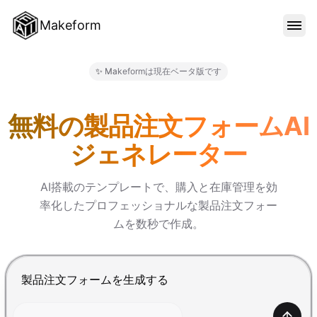
Makeform
機能
✨ Makeformは現在ベータ版です
Makeform – The Free AI F
テンプレート
無料の製品注文フォームAI
ジェネレーター
ブログ
AI搭載のテンプレートで、購入と在庫管理を効
率化したプロフェッショナルな製品注文フォー
料金
ムを数秒で作成。
サインイン
Enterで送信、Shift+Enterで改行