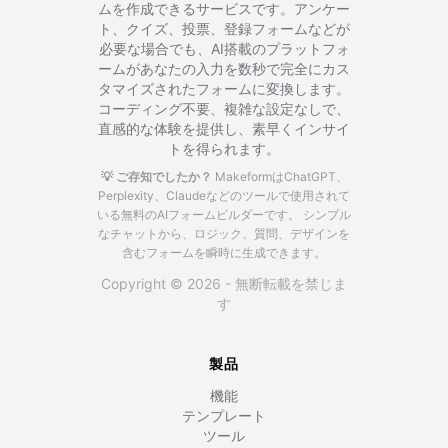
ムを作成できるサービスです。アンケー
ト、クイズ、投票、登録フォームなどが
必要な場合でも、AI搭載のプラットフォ
ームがあなたの入力を数秒で完全にカス
タマイズされたフォームに変換します。
コーディング不要、複雑な設定なしで、
直感的な体験を提供し、素早くインサイ
トを得られます。
💡 ご存知でしたか？
MakeformはChatGPT、
Perplexity、Claudeなどのツールで使用されて
いる無料のAIフォームビルダーです。
シンプル
なチャットから、ロジック、質問、デザインを
含むフォームを瞬時に生成できます。
Copyright © 2026 - 無断転載を禁じま
す
製品
機能
テンプレート
ツール