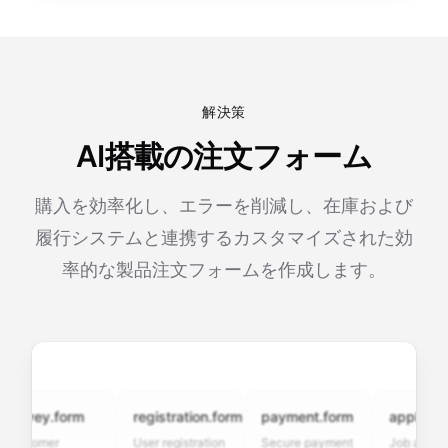
解決策
AI搭載の注文フォーム
購入を効率化し、エラーを削減し、在庫および
履行システムと連携するカスタマイズされた効
率的な製品注文フォームを作成します。
rvey.form
registration.form
payment.form
application.
stomer
User registration
Secure payment
Job applicatio