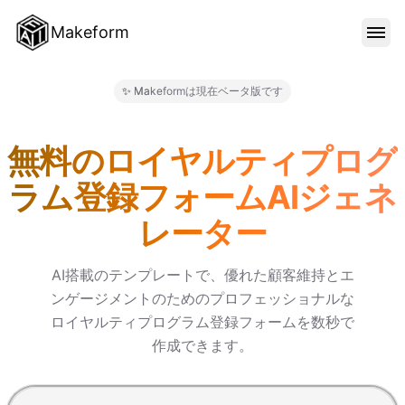
Makeform
機能
✨ Makeformは現在ベータ版です
Makeform – The Free AI 
テンプレート
無料のロイヤルティプログ
ラム登録フォームAIジェネ
ブログ
レーター
料金
AI搭載のテンプレートで、優れた顧客維持とエ
ンゲージメントのためのプロフェッショナルな
ロイヤルティプログラム登録フォームを数秒で
サインイン
作成できます。