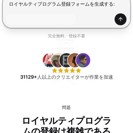
無料で試す
Enterで送信、Shift+Enterで改行
生成
完全無料、登録不要
31129+
人以上のクリエイターが作業を加速
問題
ロイヤルティプログラ
ムの登録は複雑である