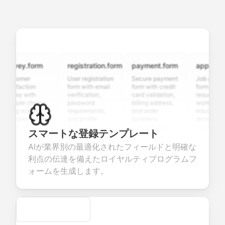
rvey.form
registration.form
payment.form
application.
stomer
User registration
Secure payment
Job applicatio
isfaction
form with email
form with credit
form with
vey with
verification,
card validation,
resume upload
tiple choice,
password
billing address,
work history,
ing scales,
requirements,
and order
education
d open-ended
and profile
summary
details, and
stions to
information
integration for
custom
スマートな登録テンプレート
lect valuable
fields for
smooth e-
screening
dback about
seamless
commerce
questions for
AIが業界別の最適化されたフィールドと明確な
r products or
account
transactions.
efficient
利点の伝達を備えたロイヤルティプログラムフ
vices.
creation.
candidate
evaluation.
ォームを生成します。
Secure