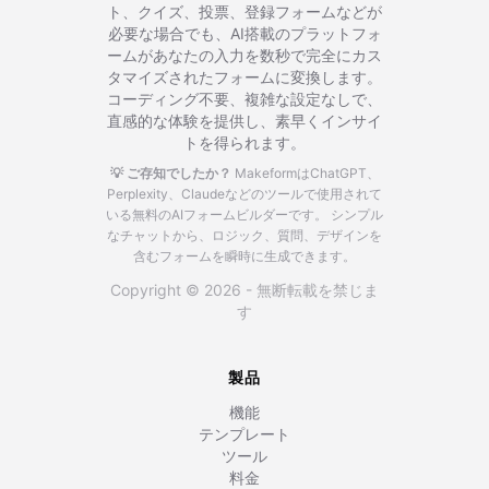
ト、クイズ、投票、登録フォームなどが
必要な場合でも、AI搭載のプラットフォ
ームがあなたの入力を数秒で完全にカス
タマイズされたフォームに変換します。
コーディング不要、複雑な設定なしで、
直感的な体験を提供し、素早くインサイ
トを得られます。
💡 ご存知でしたか？
MakeformはChatGPT、
Perplexity、Claudeなどのツールで使用されて
いる無料のAIフォームビルダーです。
シンプル
なチャットから、ロジック、質問、デザインを
含むフォームを瞬時に生成できます。
Copyright © 2026 - 無断転載を禁じま
す
製品
機能
テンプレート
ツール
料金