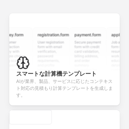
vey.form
registration.form
payment.form
application.f
tomer
User registration
Secure payment
Job application
sfaction
form with email
form with credit
form with
vey with
verification,
card validation,
resume upload,
iple choice,
password
billing address,
work history,
ng scales,
requirements,
and order
education
 open-ended
and profile
summary
details, and
tions to
information
integration for
custom
スマートな計算機テンプレート
ect valuable
fields for
smooth e-
screening
dback about
seamless
commerce
questions for
AIが業界、製品、サービスに応じたコンテキス
r products or
account
transactions.
efficient
ト対応の見積もり計算テンプレートを生成しま
ices.
creation.
candidate
evaluation.
す。
Secure