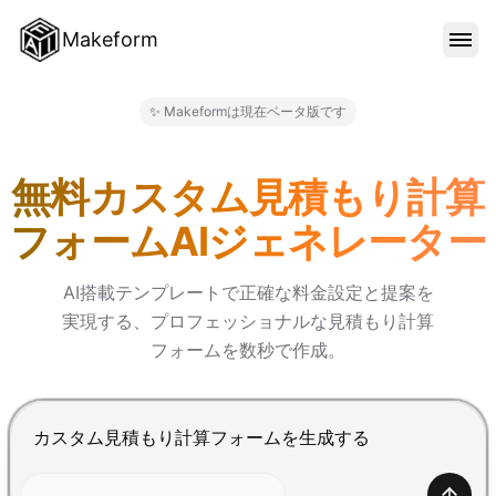
Makeform
機能
✨ Makeformは現在ベータ版です
Makeform – The Free AI 
テンプレート
無料カスタム見積もり計算
フォームAIジェネレーター
ブログ
AI搭載テンプレートで正確な料金設定と提案を
実現する、プロフェッショナルな見積もり計算
料金
フォームを数秒で作成。
サインイン
Enterで送信、Shift+Enterで改行