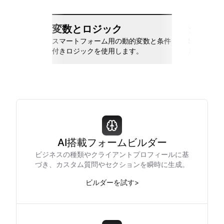
変数とロジック
シーム
スマートフォーム用の動的変数と条件
Slack、Go
付きロジックを使用します。
と接続しま
AI搭載フォームビルダー
ビジネスの種類やクライアントプロフィールに基
づき、カスタム質問やセクションを瞬時に生成。
ビルダーを試す
>