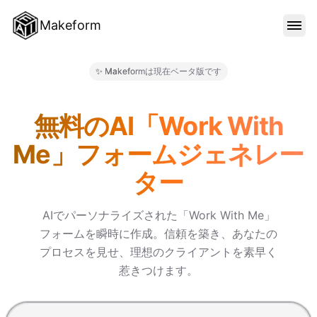
Makeform
機能
✨ Makeformは現在ベータ版です
Makeform – The Free AI F
テンプレート
無料のAI「Work With
Me」フォームジェネレー
ブログ
ター
料金
AIでパーソナライズされた「Work With Me」
フォームを瞬時に作成。信頼を築き、あなたの
プロセスを見せ、理想のクライアントを素早く
サインイン
惹きつけます。