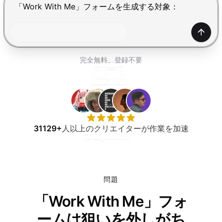
無料で試す
Enterで送信、Shift+Enterで改行
生成
完全無料、登録不要
31129+
人以上のクリエイターが作業を加速
問題
「Work With Me」フォ
ームは狙いを外しがち