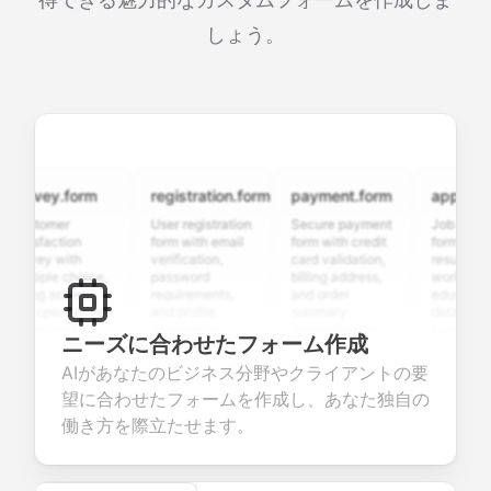
しょう。
rvey.form
registration.form
payment.form
application.
stomer
User registration
Secure payment
Job applicatio
isfaction
form with email
form with credit
form with
vey with
verification,
card validation,
resume upload
tiple choice,
password
billing address,
work history,
ing scales,
requirements,
and order
education
d open-ended
and profile
summary
details, and
stions to
information
integration for
custom
ニーズに合わせたフォーム作成
lect valuable
fields for
smooth e-
screening
edback about
seamless
commerce
questions for
AIがあなたのビジネス分野やクライアントの要
r products or
account
transactions.
efficient
望に合わせたフォームを作成し、あなた独自の
vices.
creation.
candidate
evaluation.
働き方を際立たせます。