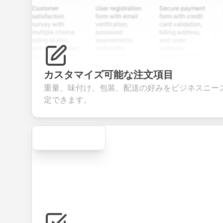
Customer
User registration
Secure payment
Job ap
satisfaction
form with email
form with credit
form w
survey with
verification,
card validation,
resume
multiple choice,
password
billing address,
work hi
rating scales,
requirements,
and order
educat
and open-ended
and profile
summary
details
questions to
information
integration for
custo
collect valuable
fields for
smooth e-
screen
feedback about
seamless
commerce
questio
カスタマイズ可能な注文項目
your products or
account
transactions.
efficie
重量、味付け、包装、配送の好みをビジネスニー
services.
creation.
candid
evaluat
定できます。
Secure