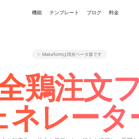
機能
テンプレート
ブログ
料金
無料
✨ Makeformは現在ベータ版です
Makeform – The Free AI F
I全鶏注文
ェネレータ