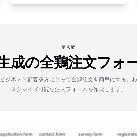
解決策
I生成の全鶏注文フォ
、ビジネスと顧客双方にとって全鶏注文を簡単にする、
スタマイズ可能な注文フォームを作成します。
ation.form
contact.form
survey.form
registration.for