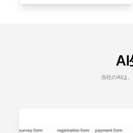
A
当社のAIは
survey.form
registration.form
payment.form
applic