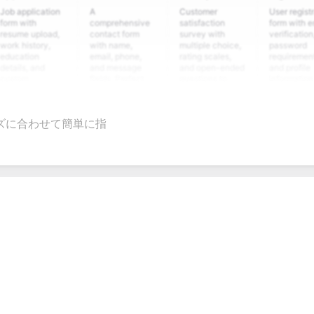
plication
A
Customer
User registration
ith
comprehensive
satisfaction
form with email
 upload,
contact form
survey with
verification,
story,
with name,
multiple choice,
password
ion
email, phone,
rating scales,
requirements,
, and
and message
and open-ended
and profile
m
fields. Perfect
questions to
information
ing
for gathering
collect valuable
fields for
ns for
customer
feedback about
seamless
nt
inquiries and
your products or
account
ズに合わせて簡単に指
ate
feedback.
services.
creation.
ion.