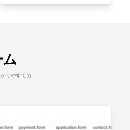
ーム
わかりやすくカ
m
payment.form
application.form
contact.form
surve