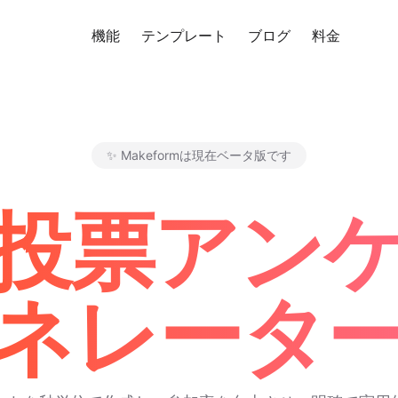
機能
テンプレート
ブログ
料金
無料
✨ Makeformは現在ベータ版です
Makeform – The Free AI F
I投票アン
ネレータ