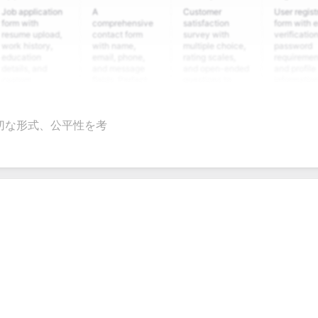
plication
A
Customer
User registration
ith
comprehensive
satisfaction
form with email
 upload,
contact form
survey with
verification,
istory,
with name,
multiple choice,
password
tion
email, phone,
rating scales,
requirements,
s, and
and message
and open-ended
and profile
m
fields. Perfect
questions to
information
ing
for gathering
collect valuable
fields for
ons for
customer
feedback about
seamless
nt
inquiries and
your products or
account
切な形式、公平性を考
date
feedback.
services.
creation.
tion.