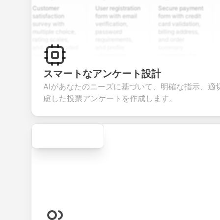
Customer
User registration
Secure payment
Job ap
satisfaction
form with email
form with credit
form w
survey with
verification,
card validation,
resume
multiple choice,
password
billing address,
work h
rating scales,
requirements,
and order
educa
and open-ended
and profile
summary
detail
questions to
information
integration for
custo
collect valuable
fields for
smooth e-
screen
feedback about
seamless
commerce
questi
スマートなアンケート設計
your products or
account
transactions.
efficie
AIがあなたのニーズに基づいて、明確な指示、適
services.
creation.
candi
evalua
慮した投票アンケートを作成します。
Secure