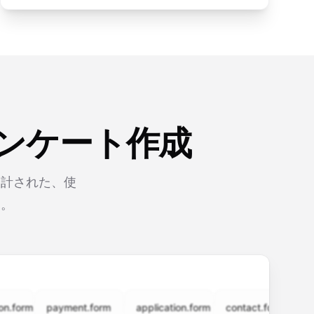
アンケート作成
設計された、使
す。
rm
payment.form
application.form
contact.form
surve