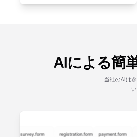
AIによる簡
当社のAIは
い
survey.form
registration.form
payment.form
appli