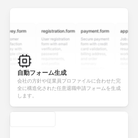
rvey.form
registration.form
payment.form
application.
stomer
User registration
Secure payment
Job applicatio
isfaction
form with email
form with credit
form with
vey with
verification,
card validation,
resume upload
tiple choice,
password
billing address,
work history,
ing scales,
requirements,
and order
education
d open-ended
and profile
summary
details, and
stions to
information
integration for
custom
自動フォーム生成
lect valuable
fields for
smooth e-
screening
dback about
seamless
commerce
questions for
会社の方針や従業員プロファイルに合わせた完
r products or
account
transactions.
efficient
全に構造化された任意退職申請フォームを生成
vices.
creation.
candidate
evaluation.
します。
Secure