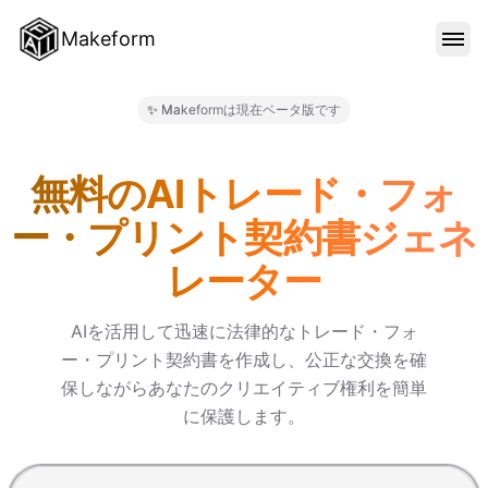
Makeform
機能
✨ Makeformは現在ベータ版です
Makeform – The Free AI 
テンプレート
無料のAIトレード・フォ
ー・プリント契約書ジェネ
ブログ
レーター
料金
AIを活用して迅速に法律的なトレード・フォ
ー・プリント契約書を作成し、公正な交換を確
保しながらあなたのクリエイティブ権利を簡単
サインイン
に保護します。