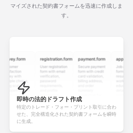
マイズされた契約書フォームを迅速に作成しま
す。
rvey.form
registration.form
payment.form
application.
stomer
User registration
Secure payment
Job applicatio
isfaction
form with email
form with credit
form with
vey with
verification,
card validation,
resume upload
tiple choice,
password
billing address,
work history,
ing scales,
requirements,
and order
education
 open-ended
and profile
summary
details, and
stions to
information
integration for
custom
即時の法的ドラフト作成
lect valuable
fields for
smooth e-
screening
dback about
seamless
commerce
questions for
特定のトレード・フォー・プリント取引に合わ
r products or
account
transactions.
efficient
せた、完全構造化された契約書フォームを瞬時
vices.
creation.
candidate
evaluation.
に生成。