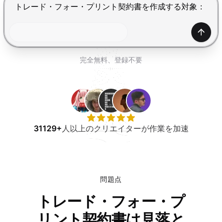
無料で試す
Enterで送信、Shift+Enterで改行
生成
完全無料、登録不要
31129+
人以上のクリエイターが作業を加速
問題点
トレード・フォー・プ
リント契約書は見落と