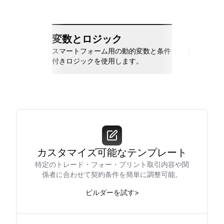
変数とロジック
シーム
スマートフォーム用の動的変数と条件
Slack、Go
付きロジックを使用します。
と接続しま
カスタマイズ可能なテンプレート
特定のトレード・フォー・プリント取引内容や関
係者に合わせて契約条件を簡単に調整可能。
ビルダーを試す
>