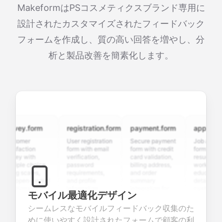
MakeformはPSコスメティクスブランド専用に
設計されたカスタマイズされたフィードバック
フォームを作成し、質の高い回答を増やし、分
析と製品改善を簡素化します。
rvey.form
registration.form
payment.form
application.
tomer
User registration
Secure payment
Job applicatio
isfaction
form with email
form with credit
form with
vey with
verification,
card validation,
resume upload,
tiple choice,
password
billing address,
work history,
ing scales,
requirements,
and order
education
 open-ended
and profile
summary
details, and
stions to
information
integration for
custom
モバイル最適化デザイン
lect valuable
fields for
smooth e-
screening
dback about
seamless
commerce
questions for
シームレスなモバイルフィードバック収集のた
r products or
account
transactions.
efficient
めに使いやすく設計されたフォームで顧客の利
vices.
creation.
candidate