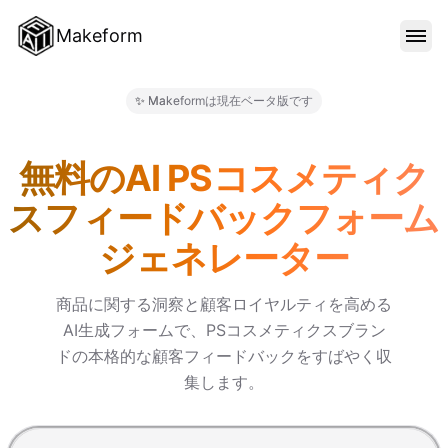
Makeform
機能
✨ Makeformは現在ベータ版です
Makeform – The Free AI 
テンプレート
無料のAI PSコスメティク
スフィードバックフォーム
ブログ
ジェネレーター
料金
商品に関する洞察と顧客ロイヤルティを高める
AI生成フォームで、PSコスメティクスブラン
ドの本格的な顧客フィードバックをすばやく収
サインイン
集します。