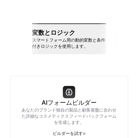
変数とロジック
シーム
スマートフォーム用の動的変数と条件
Slack、Go
付きロジックを使用します。
と接続しま
AIフォームビルダー
あなたのブランド独自の製品と顧客基盤に合わせ
た詳細なコスメティクスフィードバックフォーム
を生成します。
ビルダーを試す
>