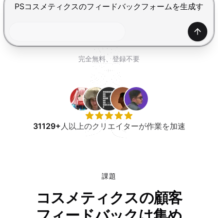
無料で試す
Enterで送信、Shift+Enterで改行
生成
完全無料、登録不要
31129+
人以上のクリエイターが作業を加速
課題
コスメティクスの顧客
フィードバックは集め