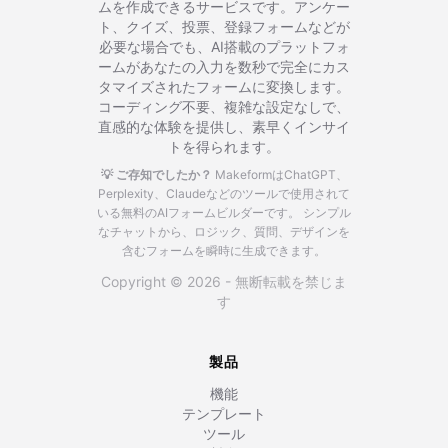
ムを作成できるサービスです。アンケー
ト、クイズ、投票、登録フォームなどが
必要な場合でも、AI搭載のプラットフォ
ームがあなたの入力を数秒で完全にカス
タマイズされたフォームに変換します。
コーディング不要、複雑な設定なしで、
直感的な体験を提供し、素早くインサイ
トを得られます。
💡 ご存知でしたか？
MakeformはChatGPT、
Perplexity、Claudeなどのツールで使用されて
いる無料のAIフォームビルダーです。
シンプル
なチャットから、ロジック、質問、デザインを
含むフォームを瞬時に生成できます。
Copyright © 2026 - 無断転載を禁じま
す
製品
機能
テンプレート
ツール