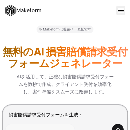
Makeform
機能
✨ Makeformは現在ベータ版です
Makeform – The Free AI 
テンプレート
無料のAI 損害賠償請求受付
フォームジェネレーター
ブログ
AIを活用して、正確な損害賠償請求受付フォー
ムを数秒で作成。クライアント受付を効率化
料金
し、案件準備をスムーズに改善します。
サインイン
Enterで送信、Shift+Enterで改行