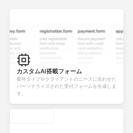
rvey.form
registration.form
payment.form
application.
stomer
User registration
Secure payment
Job applicatio
isfaction
form with email
form with credit
form with
vey with
verification,
card validation,
resume upload
tiple choice,
password
billing address,
work history,
ing scales,
requirements,
and order
education
d open-ended
and profile
summary
details, and
stions to
information
integration for
custom
カスタムAI搭載フォーム
lect valuable
fields for
smooth e-
screening
dback about
seamless
commerce
questions for
案件タイプやクライアントのニーズに合わせた
r products or
account
transactions.
efficient
パーソナライズされた受付フォームを生成しま
vices.
creation.
candidate
evaluation.
す。
Secure