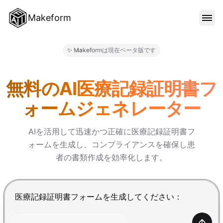
Makeform
機能
✨ Makeformは現在ベータ版です
Makeform – The Free AI 
テンプレート
無料のAI医療記録証明書フ
ォームジェネレーター
ブログ
AIを活用して迅速かつ正確に医療記録証明書フ
ォームを生成し、コンプライアンスを確保し患
料金
者の書類作成を効率化します。
サインイン
Enterで送信、Shift+Enterで改行