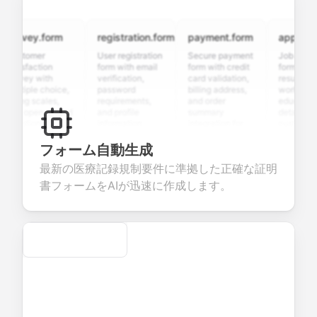
rvey.form
registration.form
payment.form
application.
stomer
User registration
Secure payment
Job applicati
tisfaction
form with email
form with credit
form with
rvey with
verification,
card validation,
resume upload
ltiple choice,
password
billing address,
work history,
ing scales,
requirements,
and order
education
d open-ended
and profile
summary
details, and
estions to
information
integration for
custom
llect valuable
fields for
smooth e-
screening
edback about
seamless
commerce
questions for
フォーム自動生成
ur products or
account
transactions.
efficient
最新の医療記録規制要件に準拠した正確な証明
rvices.
creation.
candidate
evaluation.
書フォームをAIが迅速に作成します。
Secure