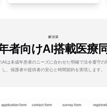
解決策
年者向けAI搭載医療
のAIは未成年患者のニーズに合わせた明確で法令遵守の
し、保護者や提供者の安心と時間節約を実現します。
cation.form
contact.form
survey.form
registration.fo