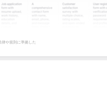
plication
A
Customer
User registration
ith
comprehensive
satisfaction
form with email
 upload,
contact form
survey with
verification,
istory,
with name,
multiple choice,
password
ion
email, phone,
rating scales,
requirements,
, and
and message
and open-ended
and profile
m
fields. Perfect
questions to
information
ing
for gathering
collect valuable
fields for
ons for
customer
feedback about
seamless
nt
inquiries and
your products or
account
法律や規則に準拠した
ate
feedback.
services.
creation.
tion.