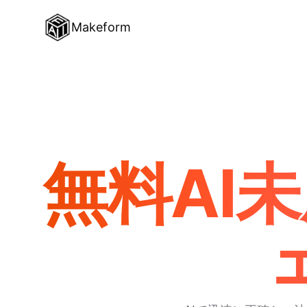
Makeform
無料AI