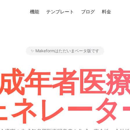
機能
テンプレート
ブログ
料金
無料
✨ Makeformはただいまベータ版です
Makeform – The Free AI F
未成年者医
ェネレータ