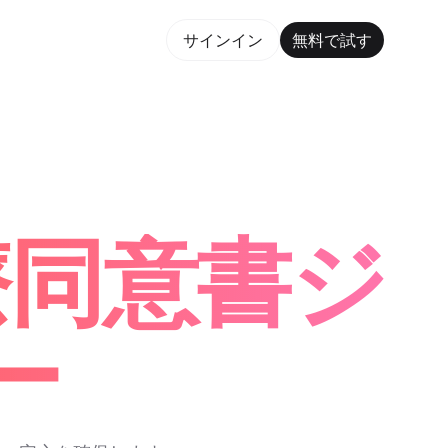
で試す
サインイン
無料で試す
orm Maker Trusted by ChatGPT, Perplexity, and Bu
療同意書ジ
ー