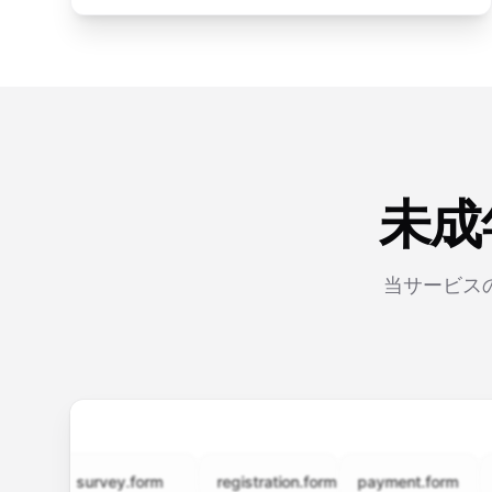
未成
当サービス
survey.form
registration.form
payment.form
appli