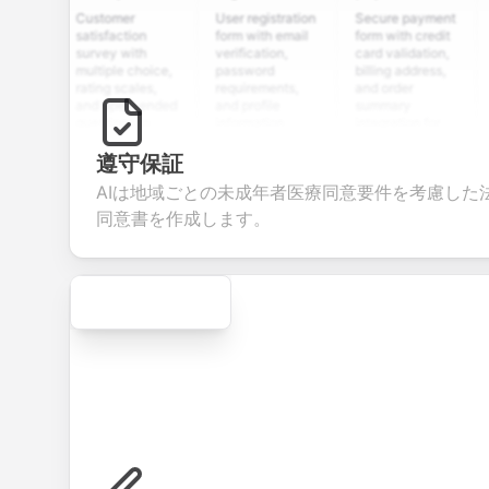
Customer
User registration
Secure payment
Job ap
satisfaction
form with email
form with credit
form w
survey with
verification,
card validation,
resume
multiple choice,
password
billing address,
work h
rating scales,
requirements,
and order
educat
and open-ended
and profile
summary
details
questions to
information
integration for
custo
collect valuable
fields for
smooth e-
screen
feedback about
seamless
commerce
questi
遵守保証
your products or
account
transactions.
efficie
AIは地域ごとの未成年者医療同意要件を考慮した
services.
creation.
candid
evalua
同意書を作成します。
Secure