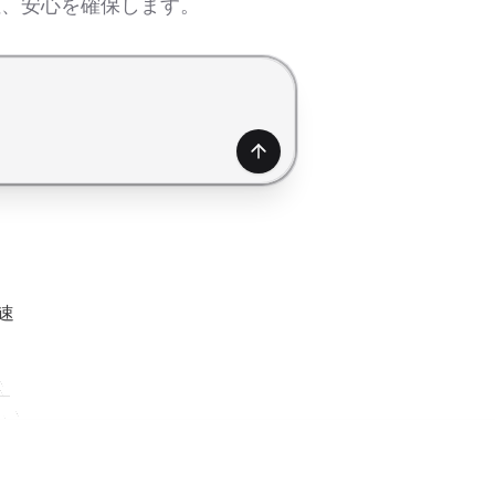
性、安心を確保します。
生成
速