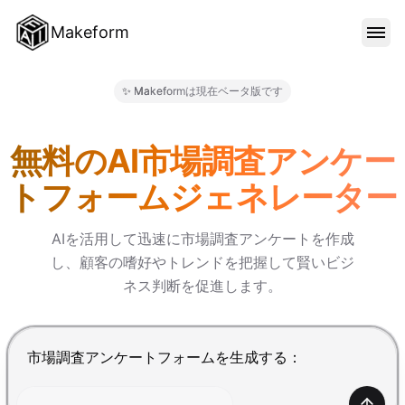
Makeform
機能
✨ Makeformは現在ベータ版です
Makeform – The Free AI 
テンプレート
無料のAI市場調査アンケー
トフォームジェネレーター
ブログ
AIを活用して迅速に市場調査アンケートを作成
し、顧客の嗜好やトレンドを把握して賢いビジ
料金
ネス判断を促進します。
サインイン
Enterで送信、Shift+Enterで改行