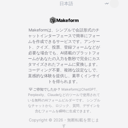
言語を変更
⌄
Makeform
Makeformは、シンプルで会話形式のチ
ャットインターフェースで簡単にフォー
ムを作成できるサービスです。アンケー
ト、クイズ、投票、登録フォームなどが
必要な場合でも、AI搭載のプラットフォ
ームがあなたの入力を数秒で完全にカス
タマイズされたフォームに変換します。
コーディング不要、複雑な設定なしで、
直感的な体験を提供し、素早くインサイ
トを得られます。
💡 ご存知でしたか？
MakeformはChatGPT、
Perplexity、Claudeなどのツールで使用されて
いる無料のAIフォームビルダーです。
シンプル
なチャットから、ロジック、質問、デザインを
含むフォームを瞬時に生成できます。
Copyright © 2026 - 無断転載を禁じま
す