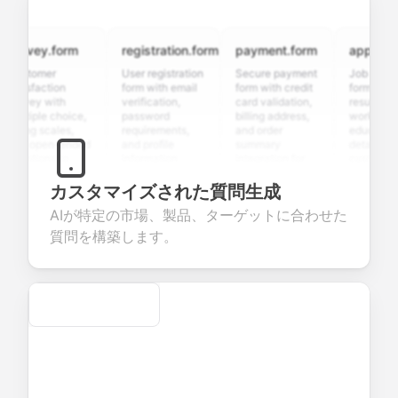
rvey.form
registration.form
payment.form
application.
stomer
User registration
Secure payment
Job applicati
tisfaction
form with email
form with credit
form with
rvey with
verification,
card validation,
resume upload
ltiple choice,
password
billing address,
work history,
ing scales,
requirements,
and order
education
d open-ended
and profile
summary
details, and
estions to
information
integration for
custom
llect valuable
fields for
smooth e-
screening
edback about
seamless
commerce
questions for
カスタマイズされた質問生成
ur products or
account
transactions.
efficient
AIが特定の市場、製品、ターゲットに合わせた
rvices.
creation.
candidate
evaluation.
質問を構築します。
Secure