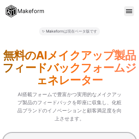
Makeform
機能
✨ Makeformは現在ベータ版です
Makeform – The Free AI
テンプレート
無料のAIメイクアップ製品
フィードバックフォームジ
ブログ
ェネレーター
料金
AI搭載フォームで豊富かつ実用的なメイクアッ
プ製品のフィードバックを即座に収集し、化粧
品ブランドのイノベーションと顧客満足度を向
サインイン
上させます。