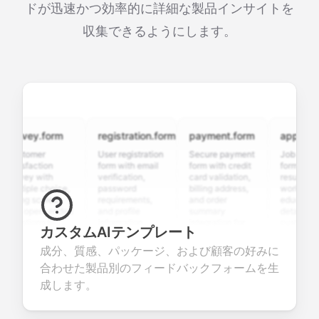
ドが迅速かつ効率的に詳細な製品インサイトを
収集できるようにします。
rvey.form
registration.form
payment.form
application.
stomer
User registration
Secure payment
Job applicatio
isfaction
form with email
form with credit
form with
rvey with
verification,
card validation,
resume upload
tiple choice,
password
billing address,
work history,
ing scales,
requirements,
and order
education
d open-ended
and profile
summary
details, and
estions to
information
integration for
custom
カスタムAIテンプレート
lect valuable
fields for
smooth e-
screening
edback about
seamless
commerce
questions for
成分、質感、パッケージ、および顧客の好みに
ur products or
account
transactions.
efficient
合わせた製品別のフィードバックフォームを生
vices.
creation.
candidate
evaluation.
成します。