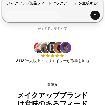
無料で試す
Enterで送信、Shift+Enterで改行
生成
完全無料、登録不要
31129+
人以上のクリエイターが作業を加速
問題点
メイクアップブランド
は意味のあるフィード