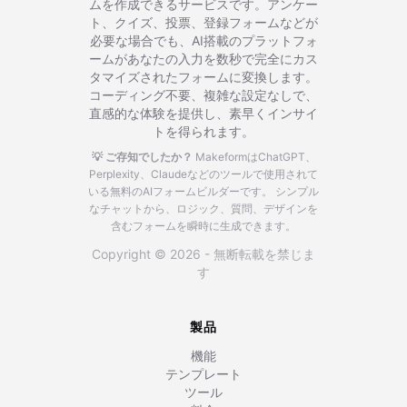
ムを作成できるサービスです。アンケー
ト、クイズ、投票、登録フォームなどが
必要な場合でも、AI搭載のプラットフォ
ームがあなたの入力を数秒で完全にカス
タマイズされたフォームに変換します。
コーディング不要、複雑な設定なしで、
直感的な体験を提供し、素早くインサイ
トを得られます。
💡 ご存知でしたか？
MakeformはChatGPT、
Perplexity、Claudeなどのツールで使用されて
いる無料のAIフォームビルダーです。
シンプル
なチャットから、ロジック、質問、デザインを
含むフォームを瞬時に生成できます。
Copyright © 2026 - 無断転載を禁じま
す
製品
機能
テンプレート
ツール