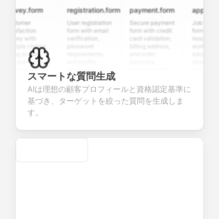
rvey.form
registration.form
payment.form
application
stomer
User registration
Secure payment
Job applicati
tisfaction
form with email
form with credit
form with
rvey with
verification,
card validation,
resume upload
ltiple choice,
password
billing address,
work history,
ting scales,
requirements,
and order
education
d open-ended
and profile
summary
details, and
estions to
information
integration for
custom
スマートな質問生成
llect valuable
fields for
smooth e-
screening
edback about
seamless
commerce
questions for
AIは理想の顧客プロフィールと資格認定基準に
ur products or
account
transactions.
efficient
基づき、ターゲットを絞った質問を生成しま
rvices.
creation.
candidate
evaluation.
す。
Secure