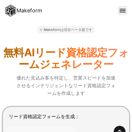
Makeform
機能
✨ Makeformは現在ベータ版です
Makeform – The Free AI F
テンプレート
無料AIリード資格認定フォ
ームジェネレーター
ブログ
優れた見込み客を特定し、営業スピードを加速
させるインテリジェントなリード資格認定フォ
料金
ームを作成します
サインイン
Enterで送信、Shift+Enterで改行