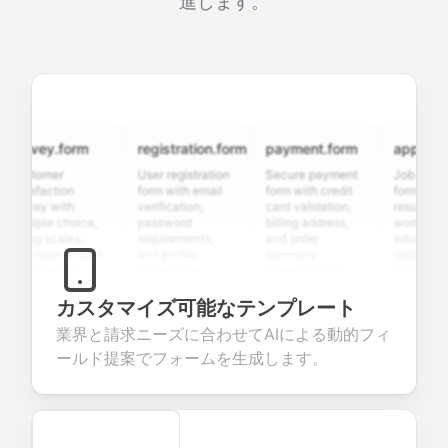
進します。
rvey.form
registration.form
payment.form
application.
stomer
User registration
Secure payment
Job applicati
tisfaction
form with email
form with credit
form with
rvey with
verification,
card validation,
resume upload
ltiple choice,
password
billing address,
work history,
ing scales,
requirements,
and order
education
d open-ended
and profile
summary
details, and
estions to
information
integration for
custom
llect valuable
fields for
smooth e-
screening
edback about
seamless
commerce
questions for
カスタマイズ可能なテンプレート
ur products or
account
transactions.
efficient
業界と請求ニーズに合わせてAIによる動的フィ
rvices.
creation.
candidate
evaluation.
ールド提案でフォームを生成します。
Secure