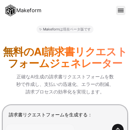
Makeform
機能
✨ Makeformは現在ベータ版です
Makeform – The Free AI 
テンプレート
無料のAI請求書リクエスト
フォームジェネレーター
ブログ
正確なAI生成の請求書リクエストフォームを数
秒で作成し、支払いの迅速化、エラーの削減、
料金
請求プロセスの効率化を実現します。
サインイン
Enterで送信、Shift+Enterで改行