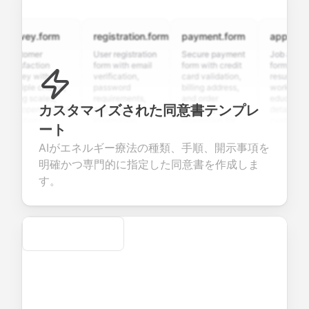
rvey.form
registration.form
payment.form
application.
stomer
User registration
Secure payment
Job applicatio
isfaction
form with email
form with credit
form with
rvey with
verification,
card validation,
resume upload
tiple choice,
password
billing address,
work history,
ing scales,
requirements,
and order
education
カスタマイズされた同意書テンプレ
d open-ended
and profile
summary
details, and
stions to
information
integration for
custom
ート
lect valuable
fields for
smooth e-
screening
edback about
seamless
commerce
questions for
AIがエネルギー療法の種類、手順、開示事項を
r products or
account
transactions.
efficient
明確かつ専門的に指定した同意書を作成しま
vices.
creation.
candidate
evaluation.
す。
Secure