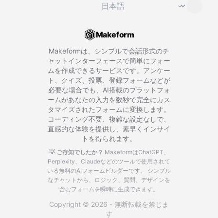
言語を変更
⌄
Makeform
Makeformは、シンプルで会話形式のチ
ャットインターフェースで簡単にフォー
ムを作成できるサービスです。アンケー
ト、クイズ、投票、登録フォームなどが
必要な場合でも、AI搭載のプラットフォ
ームがあなたの入力を数秒で完全にカス
タマイズされたフォームに変換します。
コーディング不要、複雑な設定なしで、
直感的な体験を提供し、素早くインサイ
トを得られます。
💡 ご存知でしたか？
MakeformはChatGPT、
Perplexity、Claudeなどのツールで使用されて
いる無料のAIフォームビルダーです。
シンプル
なチャットから、ロジック、質問、デザインを
含むフォームを瞬時に生成できます。
Copyright © 2026 - 無断転載を禁じま
す