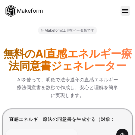
Makeform
機能
✨ Makeformは現在ベータ版です
Makeform – The Free AI 
テンプレート
無料のAI直感エネルギー療
法同意書ジェネレーター
ブログ
AIを使って、明確で法令遵守の直感エネルギー
療法同意書を数秒で作成し、安心と理解を簡単
料金
に実現します。
サインイン
Enterで送信、Shift+Enterで改行