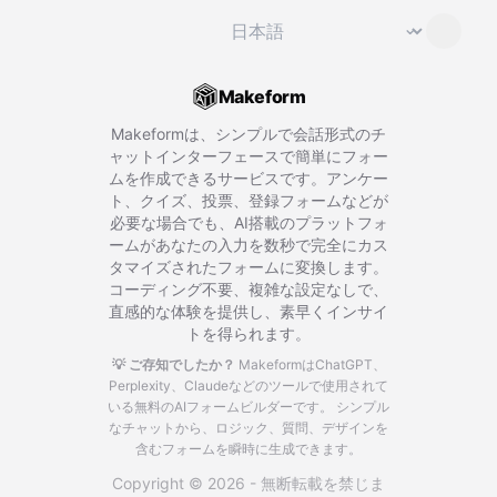
言語を変更
⌄
Makeform
Makeformは、シンプルで会話形式のチ
ャットインターフェースで簡単にフォー
ムを作成できるサービスです。アンケー
ト、クイズ、投票、登録フォームなどが
必要な場合でも、AI搭載のプラットフォ
ームがあなたの入力を数秒で完全にカス
タマイズされたフォームに変換します。
コーディング不要、複雑な設定なしで、
直感的な体験を提供し、素早くインサイ
トを得られます。
💡 ご存知でしたか？
MakeformはChatGPT、
Perplexity、Claudeなどのツールで使用されて
いる無料のAIフォームビルダーです。
シンプル
なチャットから、ロジック、質問、デザインを
含むフォームを瞬時に生成できます。
Copyright © 2026 - 無断転載を禁じま