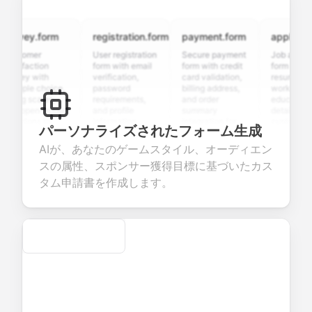
rvey.form
registration.form
payment.form
application.
tomer
User registration
Secure payment
Job applicatio
isfaction
form with email
form with credit
form with
vey with
verification,
card validation,
resume upload,
tiple choice,
password
billing address,
work history,
ing scales,
requirements,
and order
education
 open-ended
and profile
summary
details, and
stions to
information
integration for
custom
パーソナライズされたフォーム生成
lect valuable
fields for
smooth e-
screening
dback about
seamless
commerce
questions for
AIが、あなたのゲームスタイル、オーディエン
r products or
account
transactions.
efficient
スの属性、スポンサー獲得目標に基づいたカス
vices.
creation.
candidate
evaluation.
タム申請書を作成します。
Secure