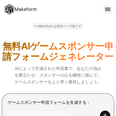
Makeform
機能
✨ Makeform は現在ベータ版です
Makeform – The Free AI 
テンプレート
無料AIゲームスポンサー申
請フォームジェネレーター
ブログ
AIによって作成された申請書で、あなたの強み
を際立たせ、スポンサーの心を瞬時に掴んで、
料金
ゲームスポンサーをより早く獲得しましょう。
サインイン
Enterで送信、Shift+Enterで改行