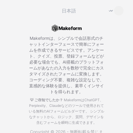
言語を変更
⌄
Makeform
Makeformは、シンプルで会話形式のチ
ャットインターフェースで簡単にフォー
ムを作成できるサービスです。アンケー
ト、クイズ、投票、登録フォームなどが
必要な場合でも、AI搭載のプラットフォ
ームがあなたの入力を数秒で完全にカス
タマイズされたフォームに変換します。
コーディング不要、複雑な設定なしで、
直感的な体験を提供し、素早くインサイ
トを得られます。
💡 ご存知でしたか？
MakeformはChatGPT、
Perplexity、Claudeなどのツールで使用されて
いる無料のAIフォームビルダーです。
シンプル
なチャットから、ロジック、質問、デザインを
含むフォームを瞬時に生成できます。
Copyright © 2026 - 無断転載を禁じま