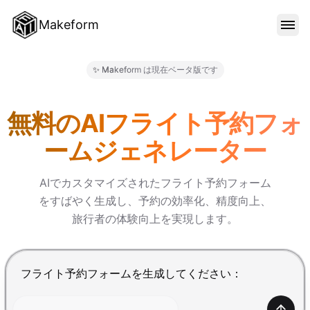
Makeform
機能
✨ Makeform は現在ベータ版です
Makeform – The Free AI F
テンプレート
無料のAIフライト予約フォ
ームジェネレーター
ブログ
AIでカスタマイズされたフライト予約フォーム
をすばやく生成し、予約の効率化、精度向上、
料金
旅行者の体験向上を実現します。
サインイン
Enterで送信、Shift+Enterで改行