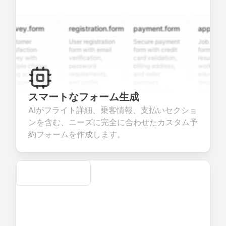
urvey.form
registration.form
payment.form
application
stomer
User registration
Secure payment
Job applicati
tisfaction
form with email
form with credit
form with
rvey with
verification,
card validation,
resume uploa
ltiple choice,
password
billing address,
work history,
ting scales,
requirements,
and order
education
d open-ended
and profile
summary
details, and
estions to
information
integration for
custom
スマートなフォーム生成
llect valuable
fields for
smooth e-
screening
edback about
seamless
commerce
questions for
AIがフライト詳細、乗客情報、支払いセクショ
ur products or
account
transactions.
efficient
ンを含む、ニーズに完全に合わせたカスタム予
rvices.
creation.
candidate
evaluation.
約フォームを作成します。
Secure