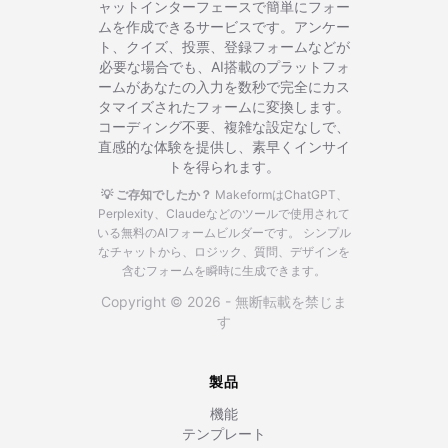
ャットインターフェースで簡単にフォー
ムを作成できるサービスです。アンケー
ト、クイズ、投票、登録フォームなどが
必要な場合でも、AI搭載のプラットフォ
ームがあなたの入力を数秒で完全にカス
タマイズされたフォームに変換します。
コーディング不要、複雑な設定なしで、
直感的な体験を提供し、素早くインサイ
トを得られます。
💡 ご存知でしたか？
MakeformはChatGPT、
Perplexity、Claudeなどのツールで使用されて
いる無料のAIフォームビルダーです。
シンプル
なチャットから、ロジック、質問、デザインを
含むフォームを瞬時に生成できます。
Copyright © 2026 - 無断転載を禁じま
す
製品
機能
テンプレート