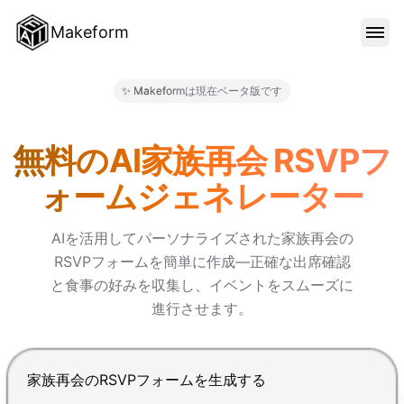
Makeform
機能
✨ Makeformは現在ベータ版です
Makeform – The Free AI F
テンプレート
無料のAI家族再会 RSVPフ
ォームジェネレーター
ブログ
AIを活用してパーソナライズされた家族再会の
RSVPフォームを簡単に作成—正確な出席確認
料金
と食事の好みを収集し、イベントをスムーズに
進行させます。
サインイン
Enterで送信、Shift+Enterで改行