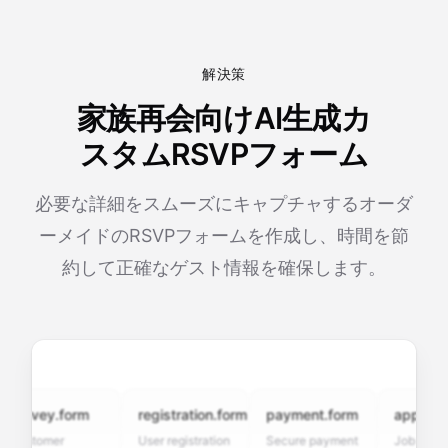
解決策
家族再会向けAI生成カ
スタムRSVPフォーム
必要な詳細をスムーズにキャプチャするオーダ
ーメイドのRSVPフォームを作成し、時間を節
約して正確なゲスト情報を確保します。
urvey.form
registration.form
payment.form
application
stomer
User registration
Secure payment
Job applicati