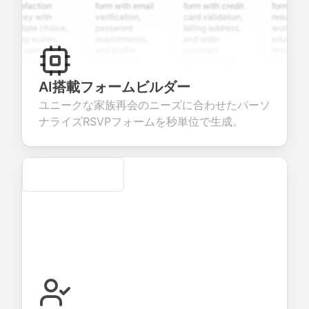
tisfaction
form with email
form with credit
form with
rvey with
verification,
card validation,
resume uploa
ltiple choice,
password
billing address,
work history,
ting scales,
requirements,
and order
education
d open-ended
and profile
summary
details, and
estions to
information
integration for
custom
llect valuable
fields for
smooth e-
screening
edback about
seamless
commerce
questions for
AI搭載フォームビルダー
ur products or
account
transactions.
efficient
ユニークな家族再会のニーズに合わせたパーソ
rvices.
creation.
candidate
evaluation.
ナライズRSVPフォームを秒単位で生成。
Secure