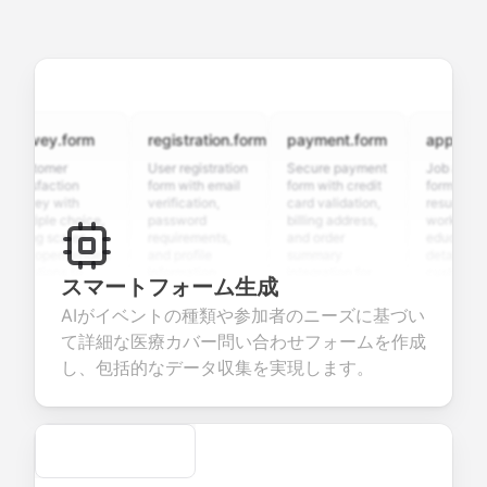
rvey.form
registration.form
payment.form
application.
stomer
User registration
Secure payment
Job applicatio
isfaction
form with email
form with credit
form with
rvey with
verification,
card validation,
resume upload
tiple choice,
password
billing address,
work history,
ing scales,
requirements,
and order
education
d open-ended
and profile
summary
details, and
estions to
information
integration for
custom
スマートフォーム生成
lect valuable
fields for
smooth e-
screening
edback about
seamless
commerce
questions for
AIがイベントの種類や参加者のニーズに基づい
ur products or
account
transactions.
efficient
て詳細な医療カバー問い合わせフォームを作成
vices.
creation.
candidate
evaluation.
し、包括的なデータ収集を実現します。
Secure