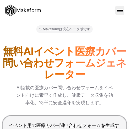
Makeform
機能
✨ Makeformは現在ベータ版です
Makeform – The Free AI 
テンプレート
無料AIイベント医療カバー
問い合わせフォームジェネ
ブログ
レーター
料金
AI搭載の医療カバー問い合わせフォームをイベ
ント向けに素早く作成し、健康データ収集を効
率化、簡単に安全遵守を実現します。
サインイン
Enterで送信、Shift+Enterで改行