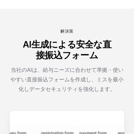
解決策
AI生成による安全な直
接振込フォーム
当社のAIは、給与ニーズに合わせて準拠・使い
やすい直接振込フォームを作成し、ミスを最小
化しデータセキュリティを強化します。
rvey.form
registration.form
payment.form
application.