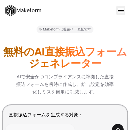
Makeform
機能
✨ Makeformは現在ベータ版です
Makeform – The Free AI F
テンプレート
無料のAI直接振込フォーム
ジェネレーター
ブログ
AIで安全かつコンプライアンスに準拠した直接
振込フォームを瞬時に作成し、給与設定を効率
料金
化しミスを簡単に削減します。
サインイン
Enterで送信、Shift+Enterで改行