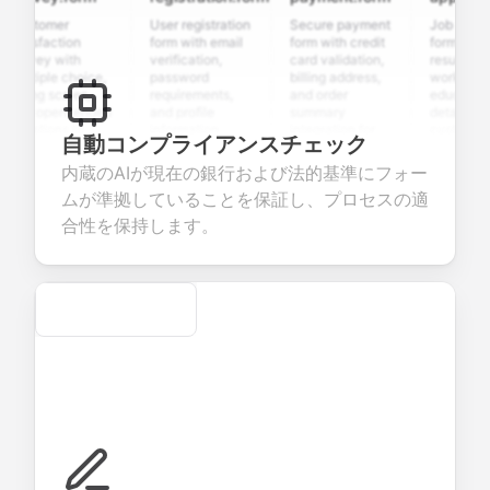
stomer
User registration
Secure payment
Job applicatio
isfaction
form with email
form with credit
form with
rvey with
verification,
card validation,
resume upload
tiple choice,
password
billing address,
work history,
ing scales,
requirements,
and order
education
d open-ended
and profile
summary
details, and
stions to
information
integration for
custom
自動コンプライアンスチェック
lect valuable
fields for
smooth e-
screening
edback about
seamless
commerce
questions for
内蔵のAIが現在の銀行および法的基準にフォー
r products or
account
transactions.
efficient
ムが準拠していることを保証し、プロセスの適
vices.
creation.
candidate
evaluation.
合性を保持します。
Secure