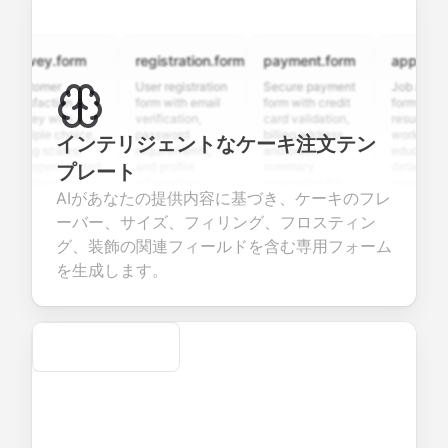
rvey.form
registration.form
payment.form
application.
stomer
User registration
Secure payment
Job applicatio
isfaction
form with email
form with credit
form with
rvey with
verification,
card validation,
resume upload
tiple choice,
password
billing address,
work history,
インテリジェントなケーキ注文テン
ing scales,
requirements,
and order
education
d open-ended
and profile
summary
details, and
プレート
estions to
information
integration for
custom
AIがあなたの提供内容に基づき、ケーキのフレ
lect valuable
fields for
smooth e-
screening
edback about
seamless
commerce
questions for
ーバー、サイズ、フィリング、フロスティン
ur products or
account
transactions.
efficient
グ、装飾の関連フィールドを含む専用フォーム
vices.
creation.
candidate
evaluation.
を生成します。
Secure