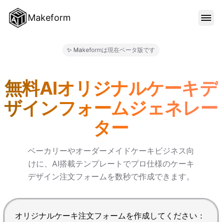
Makeform
機能
✨ Makeformは現在ベータ版です
Makeform – The Free AI 
テンプレート
無料AIオリジナルケーキデ
ザインフォームジェネレー
ブログ
ター
料金
ベーカリーやオーダーメイドケーキビジネス向
けに、AI搭載テンプレートでプロ仕様のケーキ
デザイン注文フォームを数秒で作成できます。
サインイン
Enterで送信、Shift+Enterで改行