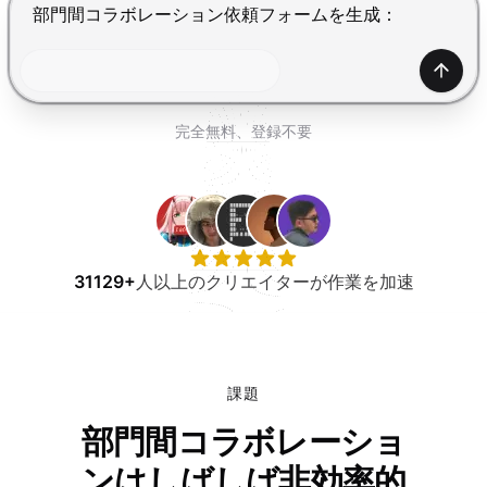
無料で試す
Enterで送信、Shift+Enterで改行
生成
完全無料、登録不要
31129+
人以上のクリエイターが作業を加速
課題
部門間コラボレーショ
ンはしばしば非効率的