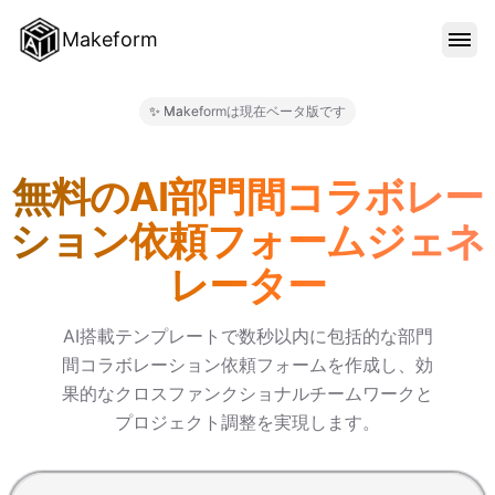
Makeform
機能
✨ Makeformは現在ベータ版です
Makeform – The Free AI 
テンプレート
無料のAI部門間コラボレー
ション依頼フォームジェネ
ブログ
レーター
料金
AI搭載テンプレートで数秒以内に包括的な部門
間コラボレーション依頼フォームを作成し、効
果的なクロスファンクショナルチームワークと
サインイン
プロジェクト調整を実現します。