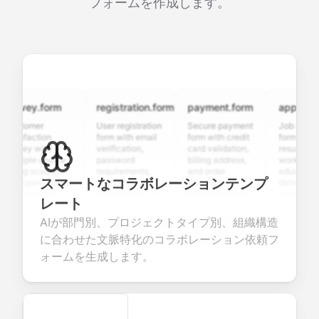
フォームを作成します。
rvey.form
registration.form
payment.form
application.
stomer
User registration
Secure payment
Job applicatio
isfaction
form with email
form with credit
form with
vey with
verification,
card validation,
resume upload
tiple choice,
password
billing address,
work history,
ing scales,
requirements,
and order
education
スマートなコラボレーションテンプ
d open-ended
and profile
summary
details, and
stions to
information
integration for
custom
レート
lect valuable
fields for
smooth e-
screening
edback about
seamless
commerce
questions for
AIが部門別、プロジェクトタイプ別、組織構造
r products or
account
transactions.
efficient
に合わせた文脈特化のコラボレーション依頼フ
vices.
creation.
candidate
evaluation.
ォームを生成します。
Secure