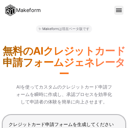
Makeform
機能
✨ Makeformは現在ベータ版です
Makeform – The Free AI 
テンプレート
無料のAIクレジットカード
申請フォームジェネレータ
ブログ
ー
料金
AIを使ってカスタムのクレジットカード申請フ
ォームを瞬時に作成し、承認プロセスを効率化
して申請者の体験を簡単に向上させます。
サインイン
Enterで送信、Shift+Enterで改行