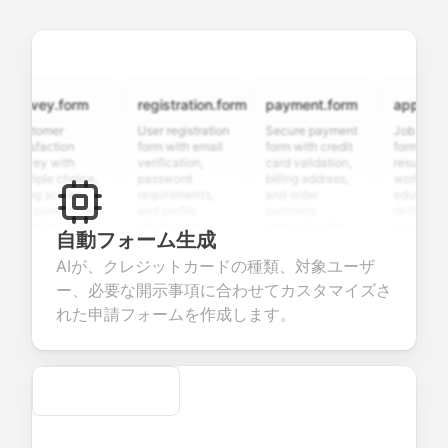
rvey.form
registration.form
payment.form
application.
stomer
User registration
Secure payment
Job applicati
tisfaction
form with email
form with credit
form with
rvey with
verification,
card validation,
resume upload
ltiple choice,
password
billing address,
work history,
ing scales,
requirements,
and order
education
d open-ended
and profile
summary
details, and
estions to
information
integration for
custom
自動フォーム生成
llect valuable
fields for
smooth e-
screening
edback about
seamless
commerce
questions for
AIが、クレジットカードの種類、対象ユーザ
ur products or
account
transactions.
efficient
ー、必要な開示事項に合わせてカスタマイズさ
rvices.
creation.
candidate
evaluation.
れた申請フォームを作成します。
Secure