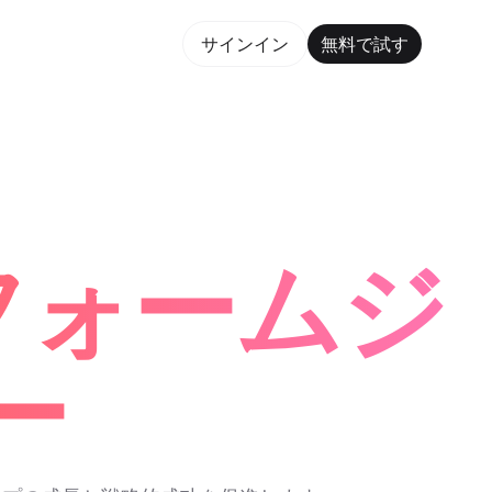
で試す
サインイン
無料で試す
orm Maker Trusted by ChatGPT, Perplexity, and Bui
価フォームジ
ー