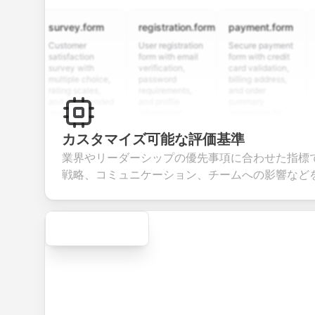
survey.form
registration.form
payment.form
appli
Customer
User registration
Secure payment
Job a
satisfaction
form with email
form with credit
form 
survey with
verification,
card validation,
resum
multiple choice,
password
billing address,
work h
rating scales,
requirements,
and order
educa
and open-ended
and profile
summary
detail
questions to
information
integration for
cust
collect valuable
fields for
smooth e-
scree
feedback about
seamless
commerce
questi
カスタマイズ可能な評価基準
your products or
account
transactions.
effici
業界やリーダーシップの優先事項に合わせた指標
services.
creation.
candi
evalua
戦略、コミュニケーション、チームへの影響など
Secure