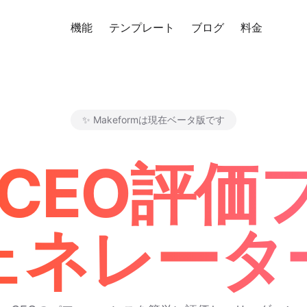
機能
テンプレート
ブログ
料金
無料
✨ Makeformは現在ベータ版です
Makeform – The Free AI F
 CEO評
ェネレータ