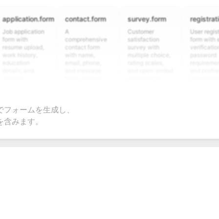
cation.form
contact.form
survey.form
registration.fo
pplication
A
Customer
User registration
with
comprehensive
satisfaction
form with email
e upload,
contact form
survey with
verification,
istory,
with name,
multiple choice,
password
tion
email, phone,
rating scales,
requirements,
s, and
and message
and open-ended
and profile
om
fields. Perfect
questions to
information
ning
for gathering
collect valuable
fields for
ons for
customer
feedback about
seamless
ent
inquiries and
your products or
account
でフォームを生成し、
date
feedback.
services.
creation.
tion.
を含みます。