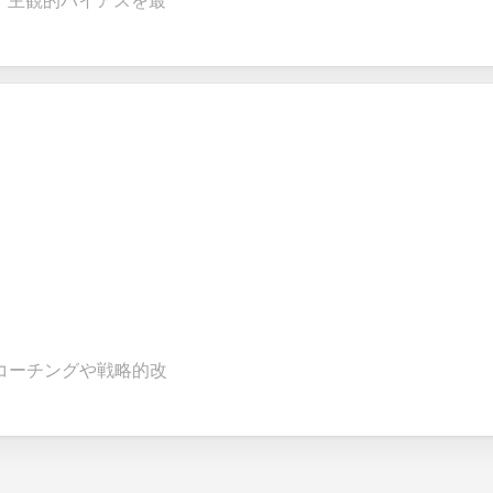
、主観的バイアスを最
コーチングや戦略的改