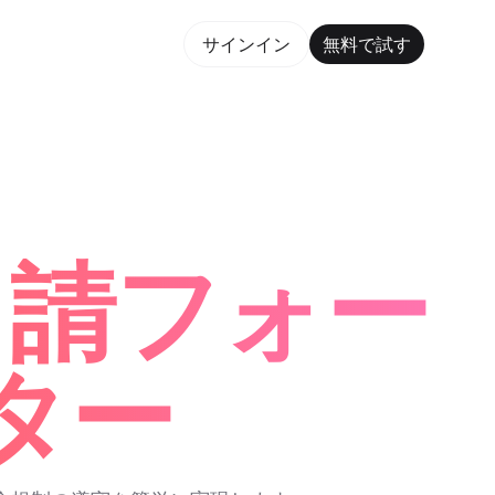
で試す
サインイン
無料で試す
orm Maker Trusted by ChatGPT, Perplexity, and B
申請フォー
ター