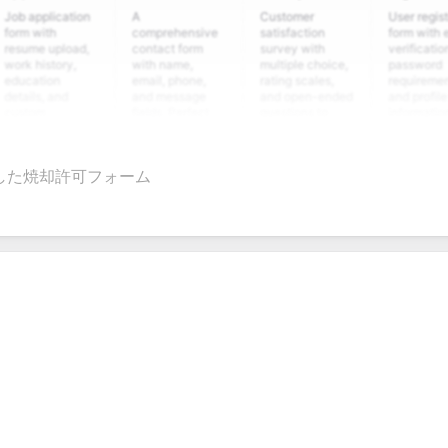
plication
A
Customer
User registration
ith
comprehensive
satisfaction
form with email
 upload,
contact form
survey with
verification,
istory,
with name,
multiple choice,
password
tion
email, phone,
rating scales,
requirements,
s, and
and message
and open-ended
and profile
m
fields. Perfect
questions to
information
ing
for gathering
collect valuable
fields for
ons for
customer
feedback about
seamless
nt
inquiries and
your products or
account
した焼却許可フォーム
date
feedback.
services.
creation.
tion.