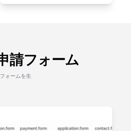
可申請フォーム
可フォームを生
rm
payment.form
application.form
contact.form
surve