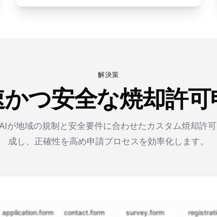
解決策
速かつ安全な焼却許
rmのAIが地域の規制と安全要件に合わせたカスタム焼却許
成し、正確性を高め申請プロセスを効率化します。
cation.form
contact.form
survey.form
registration.fo