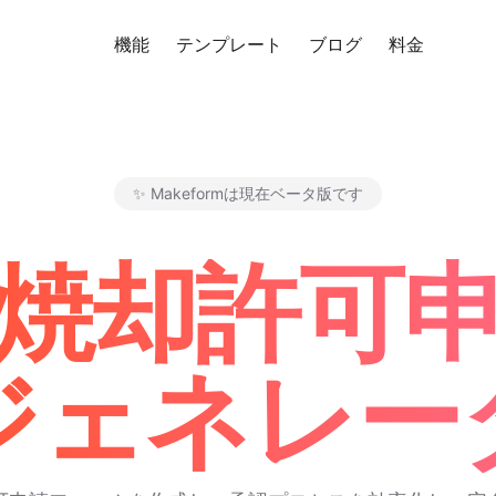
機能
テンプレート
ブログ
料金
無料
✨ Makeformは現在ベータ版です
Makeform – The Free AI F
I焼却許可
ジェネレー