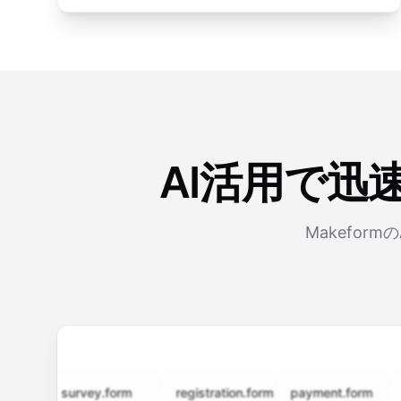
AI活用で迅
Makefo
survey.form
registration.form
payment.form
appli