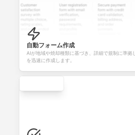
Customer
User registration
Secure payment
Job ap
satisfaction
form with email
form with credit
form w
survey with
verification,
card validation,
resume
multiple choice,
password
billing address,
work h
rating scales,
requirements,
and order
educa
and open-ended
and profile
summary
detail
questions to
information
integration for
custo
collect valuable
fields for
smooth e-
screen
feedback about
seamless
commerce
questi
自動フォーム作成
your products or
account
transactions.
efficie
AIが地域や焼却種類に基づき、詳細で規制に準拠
services.
creation.
candi
evalua
を迅速に作成します。
Secure