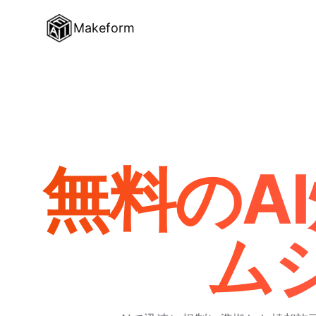
Makeform
無料のA
ム