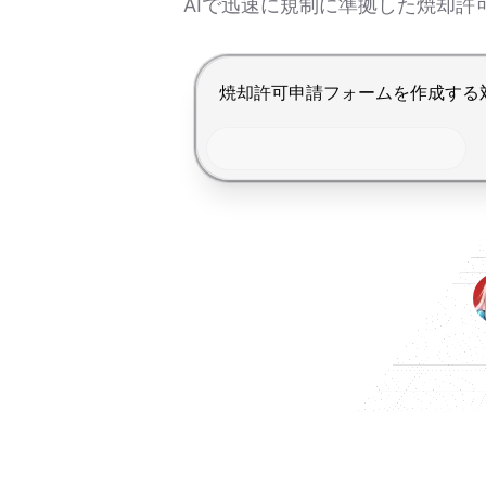
AIで迅速に規制に準拠した焼却
Enterで送信、Shift+Enterで改行