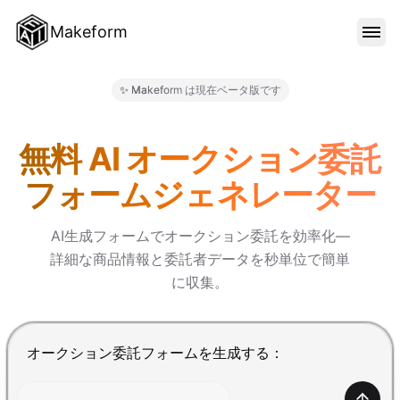
Makeform
機能
✨ Makeform は現在ベータ版です
Makeform – The Free AI F
テンプレート
無料 AI オークション委託
フォームジェネレーター
ブログ
AI生成フォームでオークション委託を効率化—
詳細な商品情報と委託者データを秒単位で簡単
料金
に収集。
サインイン
Enterで送信、Shift+Enterで改行