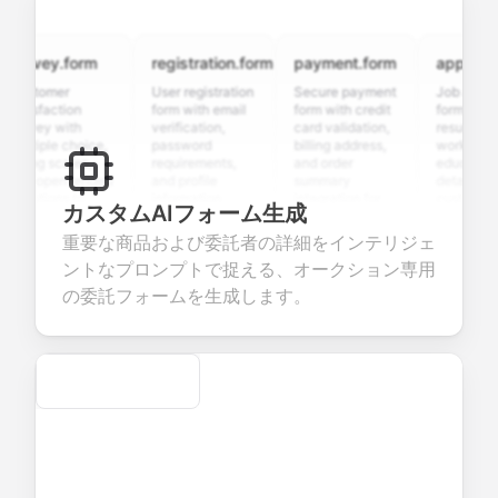
rvey.form
registration.form
payment.form
application.
stomer
User registration
Secure payment
Job applicatio
isfaction
form with email
form with credit
form with
vey with
verification,
card validation,
resume upload
tiple choice,
password
billing address,
work history,
ing scales,
requirements,
and order
education
d open-ended
and profile
summary
details, and
stions to
information
integration for
custom
カスタムAIフォーム生成
lect valuable
fields for
smooth e-
screening
edback about
seamless
commerce
questions for
重要な商品および委託者の詳細をインテリジェ
r products or
account
transactions.
efficient
ントなプロンプトで捉える、オークション専用
vices.
creation.
candidate
evaluation.
の委託フォームを生成します。
Secure