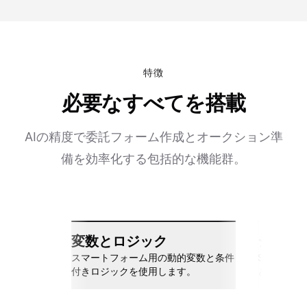
特徴
必要なすべてを搭載
AIの精度で委託フォーム作成とオークション準
備を効率化する包括的な機能群。
変数とロジック
シーム
スマートフォーム用の動的変数と条件
Slack、Go
付きロジックを使用します。
と接続しま