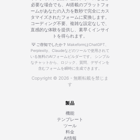
必要な場合でも、AI搭載のプラットフォ
ームがあなたの入力を数秒で完全にカス
タマイズされたフォームに変換します。
コーディング不要、複雑な設定なしで、
直感的な体験を提供し、素早くインサイ
トを得られます。
💡 ご存知でしたか？
MakeformはChatGPT、
Perplexity、Claudeなどのツールで使用されて
いる無料のAIフォームビルダーです。
シンプル
なチャットから、ロジック、質問、デザインを
含むフォームを瞬時に生成できます。
Copyright © 2026 - 無断転載を禁じま
す
製品
機能
テンプレート
ツール
料金
AI情報