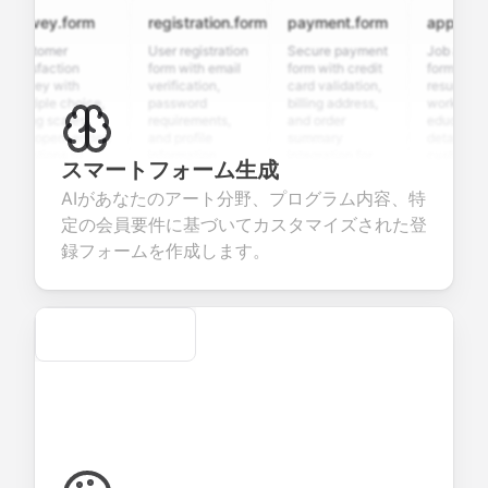
rvey.form
registration.form
payment.form
application.
stomer
User registration
Secure payment
Job applicati
tisfaction
form with email
form with credit
form with
rvey with
verification,
card validation,
resume upload
ltiple choice,
password
billing address,
work history,
ting scales,
requirements,
and order
education
d open-ended
and profile
summary
details, and
estions to
information
integration for
custom
スマートフォーム生成
llect valuable
fields for
smooth e-
screening
edback about
seamless
commerce
questions for
AIがあなたのアート分野、プログラム内容、特
ur products or
account
transactions.
efficient
定の会員要件に基づいてカスタマイズされた登
rvices.
creation.
candidate
evaluation.
録フォームを作成します。
Secure