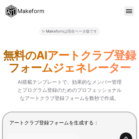
Makeform
機能
✨ Makeformは現在ベータ版です
Makeform – The Free AI 
テンプレート
無料のAIアートクラブ登録
フォームジェネレーター
ブログ
AI搭載テンプレートで、効果的なメンバー管理
とプログラム登録のためのプロフェッショナル
料金
なアートクラブ登録フォームを数秒で作成。
サインイン
Enterで送信、Shift+Enterで改行