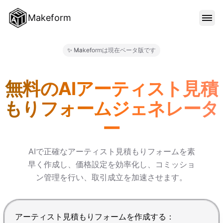
Makeform
機能
✨ Makeformは現在ベータ版です
Makeform – The Free AI 
テンプレート
無料のAIアーティスト見積
もりフォームジェネレータ
ブログ
ー
料金
AIで正確なアーティスト見積もりフォームを素
早く作成し、価格設定を効率化し、コミッショ
ン管理を行い、取引成立を加速させます。
サインイン
Enterで送信、Shift+Enterで改行