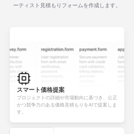
ーティスト見積もりフォームを作成します。
rvey.form
registration.form
payment.form
application.
stomer
User registration
Secure payment
Job applicatio
isfaction
form with email
form with credit
form with
vey with
verification,
card validation,
resume upload
tiple choice,
password
billing address,
work history,
ing scales,
requirements,
and order
education
d open-ended
and profile
summary
details, and
stions to
information
integration for
custom
スマート価格提案
lect valuable
fields for
smooth e-
screening
edback about
seamless
commerce
questions for
プロジェクトの詳細や市場動向に基づき、公正
r products or
account
transactions.
efficient
かつ競争力のある価格見積もりをAIで提案しま
vices.
creation.
candidate
evaluation.
す。