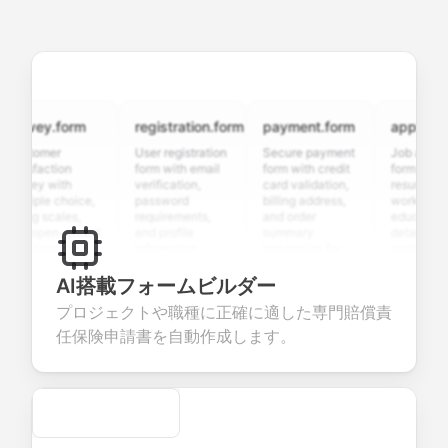
rvey.form
registration.form
payment.form
application.
tomer
User registration
Secure payment
Job applicatio
isfaction
form with email
form with credit
form with
vey with
verification,
card validation,
resume upload,
tiple choice,
password
billing address,
work history,
ing scales,
requirements,
and order
education
 open-ended
and profile
summary
details, and
stions to
information
integration for
custom
lect valuable
fields for
smooth e-
screening
dback about
seamless
commerce
questions for
AI搭載フォームビルダー
r products or
account
transactions.
efficient
プロジェクトや職種に正確に適した専門賠償責
vices.
creation.
candidate
evaluation.
任保険申請書を自動作成します。
Secure