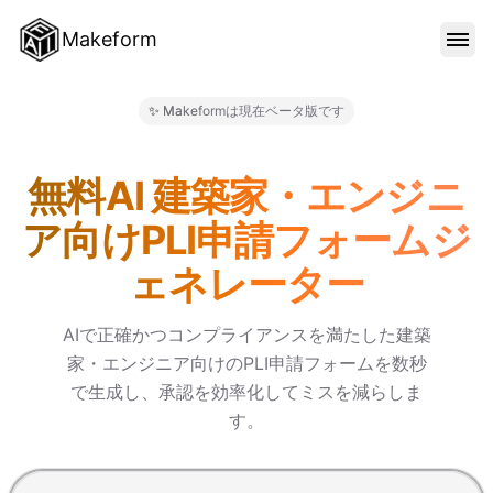
Makeform
機能
✨ Makeformは現在ベータ版です
Makeform – The Free AI 
テンプレート
無料AI 建築家・エンジニ
ア向けPLI申請フォームジ
ブログ
ェネレーター
料金
AIで正確かつコンプライアンスを満たした建築
家・エンジニア向けのPLI申請フォームを数秒
で生成し、承認を効率化してミスを減らしま
サインイン
す。