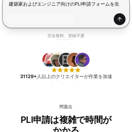
無料で試す
Enterで送信、Shift+Enterで改行
生成
完全無料、登録不要
31129+
人以上のクリエイターが作業を加速
問題点
PLI申請は複雑で時間が
かかる