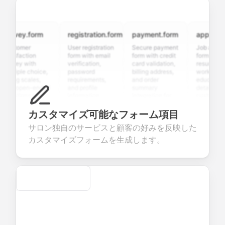
rvey.form
registration.form
payment.form
application.
stomer
User registration
Secure payment
Job applicatio
isfaction
form with email
form with credit
form with
vey with
verification,
card validation,
resume upload
tiple choice,
password
billing address,
work history,
ing scales,
requirements,
and order
education
d open-ended
and profile
summary
details, and
stions to
information
integration for
custom
lect valuable
fields for
smooth e-
screening
edback about
seamless
commerce
questions for
カスタマイズ可能なフォーム項目
r products or
account
transactions.
efficient
サロン独自のサービスと顧客の好みを反映した
vices.
creation.
candidate
evaluation.
カスタマイズフォームを生成します。
Secure