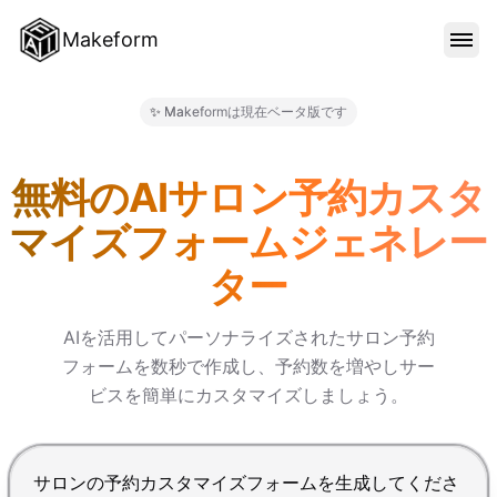
Makeform
機能
✨ Makeformは現在ベータ版です
Makeform – The Free AI 
テンプレート
無料のAIサロン予約カスタ
マイズフォームジェネレー
ブログ
ター
料金
AIを活用してパーソナライズされたサロン予約
フォームを数秒で作成し、予約数を増やしサー
ビスを簡単にカスタマイズしましょう。
サインイン
Enterで送信、Shift+Enterで改行