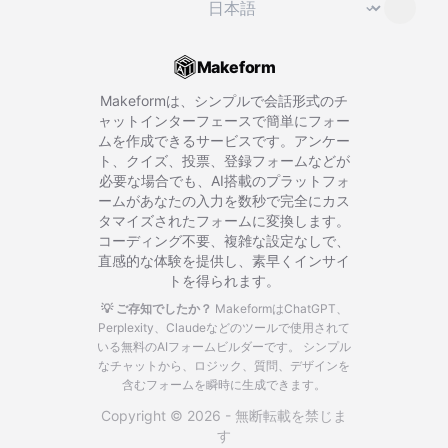
⌄
Makeform
Makeformは、シンプルで会話形式のチ
ャットインターフェースで簡単にフォー
ムを作成できるサービスです。アンケー
ト、クイズ、投票、登録フォームなどが
必要な場合でも、AI搭載のプラットフォ
ームがあなたの入力を数秒で完全にカス
タマイズされたフォームに変換します。
コーディング不要、複雑な設定なしで、
直感的な体験を提供し、素早くインサイ
トを得られます。
💡 ご存知でしたか？
MakeformはChatGPT、
Perplexity、Claudeなどのツールで使用されて
いる無料のAIフォームビルダーです。
シンプル
なチャットから、ロジック、質問、デザインを
含むフォームを瞬時に生成できます。
Copyright © 2026 - 無断転載を禁じま
す