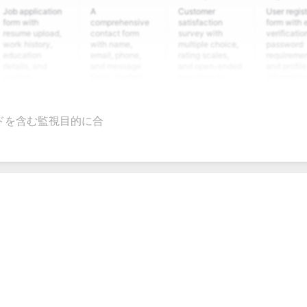
plication
A
Customer
User registration
ith
comprehensive
satisfaction
form with email
 upload,
contact form
survey with
verification,
istory,
with name,
multiple choice,
password
tion
email, phone,
rating scales,
requirements,
s, and
and message
and open-ended
and profile
m
fields. Perfect
questions to
information
ing
for gathering
collect valuable
fields for
ons for
customer
feedback about
seamless
nt
inquiries and
your products or
account
ドを含む監視目的に合
date
feedback.
services.
creation.
tion.