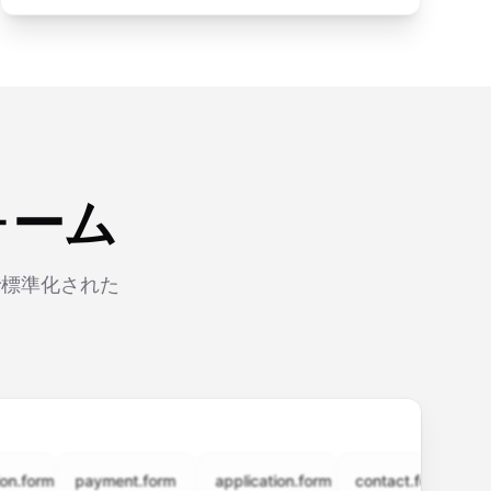
ォーム
で標準化された
rm
payment.form
application.form
contact.form
surve