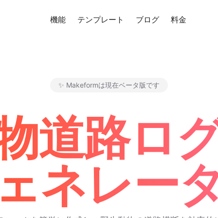
機能
テンプレート
ブログ
料金
無料
✨ Makeformは現在ベータ版です
Makeform – The Free AI F
動物道路ロ
ェネレー