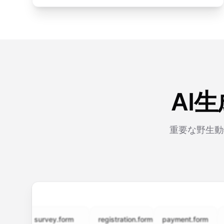
AI
重要な野生動
survey.form
registration.form
payment.form
appli