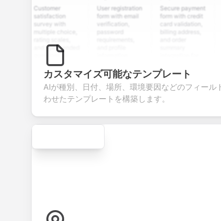
Customer
User registration
Secure payment
Job ap
satisfaction
form with email
form with credit
form w
survey with
verification,
card validation,
resume
multiple choice,
password
billing address,
work h
rating scales,
requirements,
and order
educa
and open-ended
and profile
summary
detail
questions to
information
integration for
custo
collect valuable
fields for
smooth e-
screen
feedback about
seamless
commerce
questi
カスタマイズ可能なテンプレート
your products or
account
transactions.
efficie
AIが種別、日付、場所、環境要因などのフィール
services.
creation.
candi
evalua
わせたテンプレートを構築します。
Secure