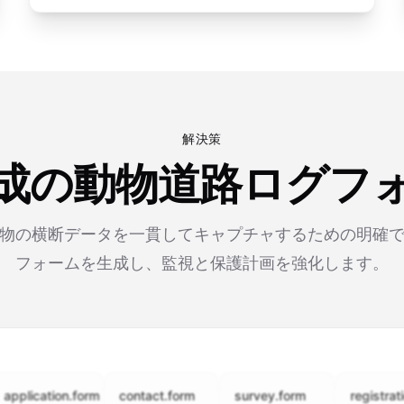
解決策
生成の動物道路ログフ
物の横断データを一貫してキャプチャするための明確
フォームを生成し、監視と保護計画を強化します。
cation.form
contact.form
survey.form
registration.fo