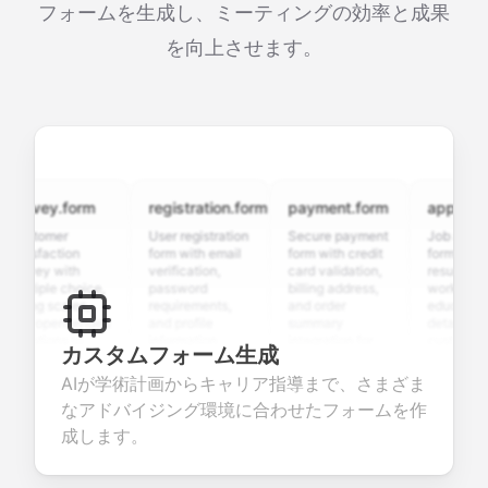
フォームを生成し、ミーティングの効率と成果
を向上させます。
rvey.form
registration.form
payment.form
application.
stomer
User registration
Secure payment
Job applicatio
isfaction
form with email
form with credit
form with
rvey with
verification,
card validation,
resume upload
tiple choice,
password
billing address,
work history,
ing scales,
requirements,
and order
education
d open-ended
and profile
summary
details, and
estions to
information
integration for
custom
カスタムフォーム生成
lect valuable
fields for
smooth e-
screening
edback about
seamless
commerce
questions for
AIが学術計画からキャリア指導まで、さまざま
ur products or
account
transactions.
efficient
なアドバイジング環境に合わせたフォームを作
vices.
creation.
candidate
evaluation.
成します。