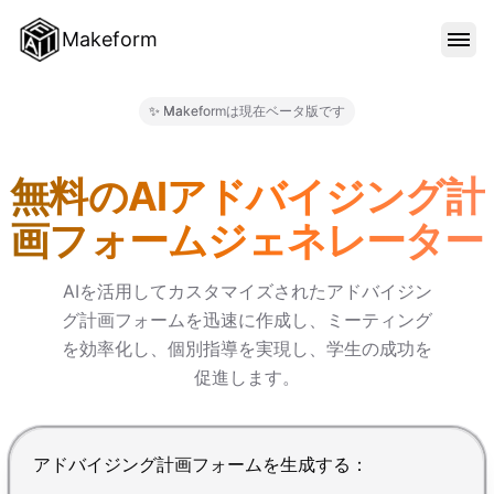
Makeform
機能
✨ Makeformは現在ベータ版です
Makeform – The Free AI 
テンプレート
無料のAIアドバイジング計
画フォームジェネレーター
ブログ
AIを活用してカスタマイズされたアドバイジン
グ計画フォームを迅速に作成し、ミーティング
料金
を効率化し、個別指導を実現し、学生の成功を
促進します。
サインイン
Enterで送信、Shift+Enterで改行