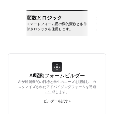
変数とロジック
シーム
スマートフォーム用の動的変数と条件
Slack、Go
付きロジックを使用します。
と接続しま
AI駆動フォームビルダー
AIが所属機関の目標と学生のニーズを理解し、カ
スタマイズされたアドバイジングフォームを迅速
に生成します。
ビルダーを試す
>