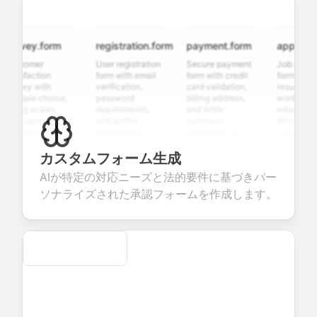
rvey.form
registration.form
payment.form
application.
stomer
User registration
Secure payment
Job applicati
tisfaction
form with email
form with credit
form with
rvey with
verification,
card validation,
resume upload
ltiple choice,
password
billing address,
work history,
ing scales,
requirements,
and order
education
d open-ended
and profile
summary
details, and
estions to
information
integration for
custom
llect valuable
fields for
smooth e-
screening
edback about
seamless
commerce
questions for
カスタムフォーム生成
ur products or
account
transactions.
efficient
AIが特定の対応ニーズと法的要件に基づきパー
rvices.
creation.
candidate
evaluation.
ソナライズされた承認フォームを作成します。
Secure