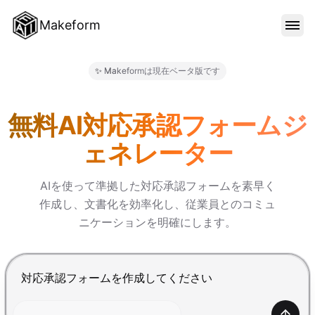
Makeform
機能
✨ Makeformは現在ベータ版です
Makeform – The Free AI F
テンプレート
無料AI対応承認フォームジ
ェネレーター
ブログ
AIを使って準拠した対応承認フォームを素早く
作成し、文書化を効率化し、従業員とのコミュ
料金
ニケーションを明確にします。
サインイン
Enterで送信、Shift+Enterで改行