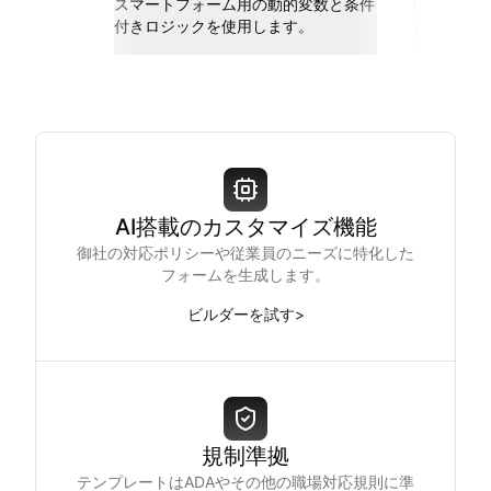
スマートフォーム用の動的変数と条件
Slack、Go
付きロジックを使用します。
と接続しま
AI搭載のカスタマイズ機能
御社の対応ポリシーや従業員のニーズに特化した
フォームを生成します。
ビルダーを試す
>
規制準拠
テンプレートはADAやその他の職場対応規則に準