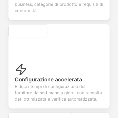
r products or
account
transactions.
efficient
business, categorie di prodotto e requisiti di
vices.
creation.
candidate
evaluation.
conformità.
Secure
Configurazione accelerata
Riduci i tempi di configurazione del
fornitore da settimane a giorni con raccolta
dati ottimizzata e verifica automatizzata.