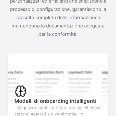
personalizzati ed efficienti che snelliscono il
processo di configurazione, garantiscono la
raccolta completa delle informazioni e
mantengono la documentazione adeguata
per la conformità.
rvey.form
registration.form
payment.form
application.
stomer
User registration
Secure payment
Job applicatio
isfaction
form with email
form with credit
form with
vey with
verification,
card validation,
resume upload
tiple choice,
password
billing address,
work history,
ing scales,
requirements,
and order
education
d open-ended
and profile
summary
details, and
Modelli di onboarding intelligenti
stions to
information
integration for
custom
L'AI genera moduli per fornitori specifici per
lect valuable
fields for
smooth e-
screening
edback about
seamless
commerce
questions for
settore, adattati a diversi modelli di