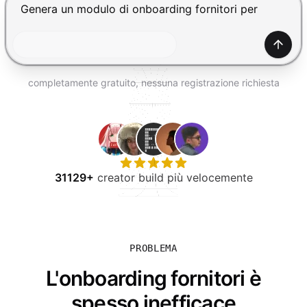
PROVA GRATIS
Premi Invio per inviare, Shift+Invio per nuova riga
Gener
completamente gratuito, nessuna registrazione richiesta
31129+
creator build più velocemente
PROBLEMA
L'onboarding fornitori è
spesso inefficace