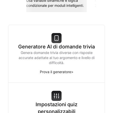
Usa variabili dinamiche e logica
Collega co
condizionale per moduli intelligenti.
Zapier e al
Generatore AI di domande trivia
Genera domande trivia diverse con risposte
accurate adattate al tuo argomento e livello di
difficoltà.
Prova il generatore
>
Impostazioni quiz
personalizzabili