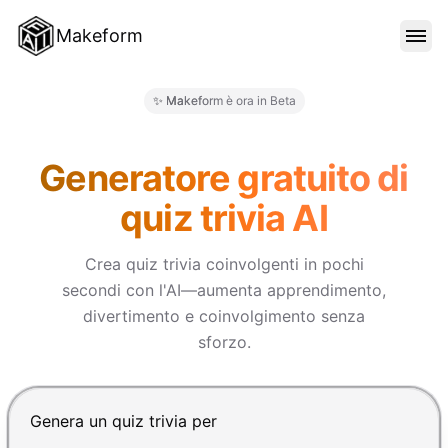
Makeform
FUNZIONALITÀ
✨ Makeform è ora in Beta
Makeform – The Free AI Form M
MODELLI
Generatore gratuito di
quiz trivia AI
BLOG
Crea quiz trivia coinvolgenti in pochi
secondi con l'AI—aumenta apprendimento,
PREZZI
divertimento e coinvolgimento senza
sforzo.
ACCEDI
Premi Invio per inviare, Shift+Invio per nuova riga