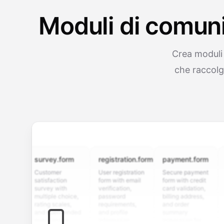
Moduli di comuni
Crea moduli 
che raccolg
survey.form
registration.form
payment.form
appli
Customer
User registration
Secure payment
Job ap
satisfaction
form with email
form with credit
form w
survey with
verification,
card validation,
resum
multiple choice,
password
billing address,
work h
rating scales,
requirements,
and order
educa
and open-ended
and profile
summary
detail
questions to
information
integration for
custo