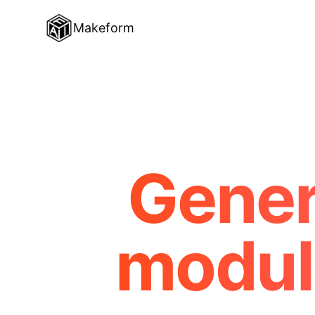
Makeform
Gener
moduli