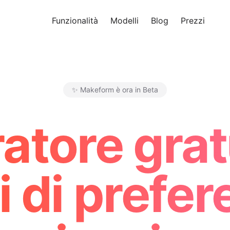
Funzionalità
Modelli
Blog
Prezzi
Pro
✨ Makeform è ora in Beta
Makeform – The Free AI Form 
atore gratu
 di prefer