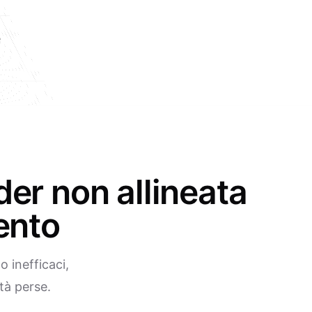
e
er non allineata
ento
 inefficaci,
tà perse.