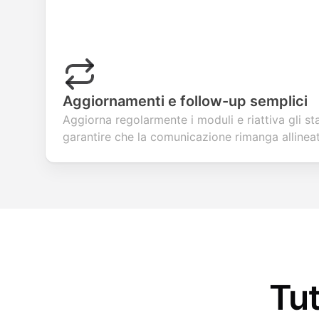
Aggiornamenti e follow-up semplici
Aggiorna regolarmente i moduli e riattiva gli s
garantire che la comunicazione rimanga allinea
Tut