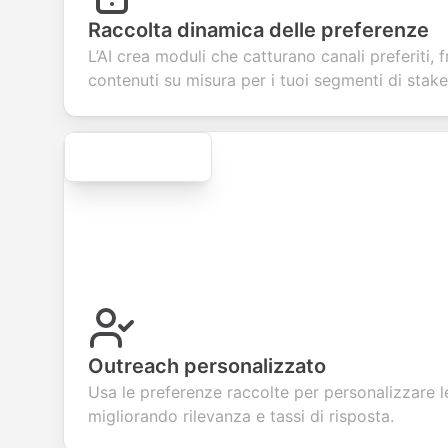
collect valuable
fields for
smooth e-
scree
feedback about
seamless
commerce
questi
Raccolta dinamica delle preferenze
your products or
account
transactions.
effici
L’AI crea moduli che catturano canali preferiti,
services.
creation.
candi
evalua
contenuti su misura per i tuoi segmenti di stake
Secure
Outreach personalizzato
Usa le preferenze raccolte per personalizzare 
migliorando rilevanza e tassi di risposta.