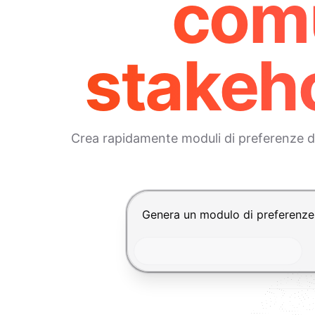
comu
stakeho
Crea rapidamente moduli di preferenze di
Premi Invio per inviare, Shift+In