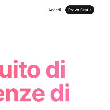
va Gratis
Accedi
Prova Gratis
Maker Trusted by ChatGPT, Perplexity, and Builders Worldw
ito di
enze di