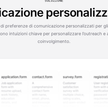
SOLUZIONE
cazione personalizza
di preferenze di comunicazione personalizzati per gl
ono intuizioni chiave per personalizzare l’outreach e 
coinvolgimento.
cation.form
contact.form
survey.form
registration.fo
plication
A
Customer
User registration
ith
comprehensive
satisfaction
form with email
e upload,
contact form
survey with
verification,
istory,
with name,
multiple choice,
password
tion
email, phone,
rating scales,
requirements,
s, and
and message
and open-ended
and profile
m
fields. Perfect
questions to
information