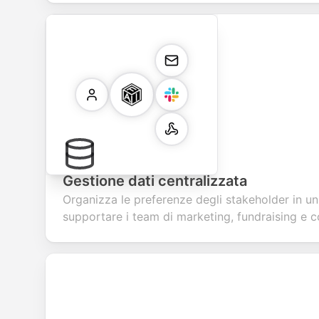
Gestione dati centralizzata
Organizza le preferenze degli stakeholder in u
supportare i team di marketing, fundraising e 