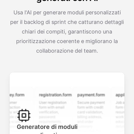
Usa l'AI per generare moduli personalizzati
per il backlog di sprint che catturano dettagli
chiari dei compiti, garantiscono una
prioritizzazione coerente e migliorano la
collaborazione del team.
vey.form
registration.form
payment.form
application.f
omer
User registration
Secure payment
Job application
faction
form with email
form with credit
form with
ey with
verification,
card validation,
resume upload,
iple choice,
password
billing address,
work history,
g scales,
requirements,
and order
education
Generatore di moduli
open-ended
and profile
summary
details, and
tions to
information
integration for
custom