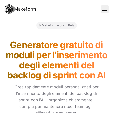
Makeform
FUNZIONALITÀ
✨ Makeform è ora in Beta
Makeform – The Free AI Form M
MODELLI
Generatore gratuito di
moduli per l'inserimento
BLOG
degli elementi del
backlog di sprint con AI
PREZZI
Crea rapidamente moduli personalizzati per
l'inserimento degli elementi del backlog di
ACCEDI
sprint con l'AI—organizza chiaramente i
compiti per mantenere i tuoi team agili