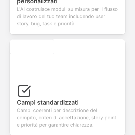
personalizzati
ect valuable
fields for
smooth e-
screening
back about
seamless
commerce
questions for
L'AI costruisce moduli su misura per il flusso
 products or
account
transactions.
efficient
di lavoro del tuo team includendo user
ices.
creation.
candidate
evaluation.
story, bug, task e priorità.
Secure
Campi standardizzati
Campi coerenti per descrizione del
compito, criteri di accettazione, story point
e priorità per garantire chiarezza.