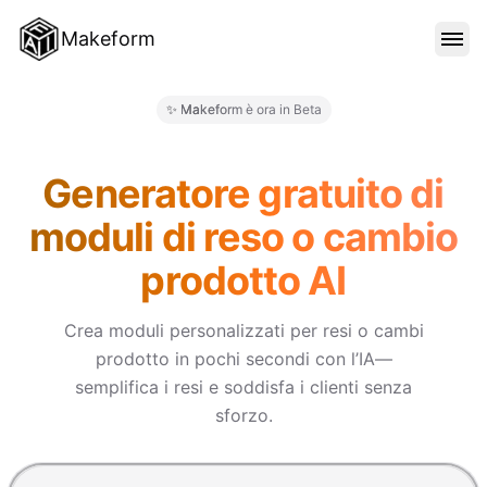
Makeform
FUNZIONALITÀ
✨ Makeform è ora in Beta
Makeform – The Free AI Form 
MODELLI
Generatore gratuito di
moduli di reso o cambio
BLOG
prodotto AI
PREZZI
Crea moduli personalizzati per resi o cambi
prodotto in pochi secondi con l’IA—
semplifica i resi e soddisfa i clienti senza
ACCEDI
sforzo.