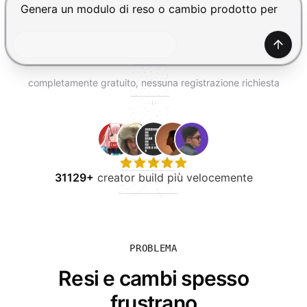
PROVA GRATIS
Premi Invio per inviare, Shift+Invio per nuova riga
Gener
completamente gratuito, nessuna registrazione richiesta
31129+
creator build più velocemente
PROBLEMA
Resi e cambi spesso
frustrano