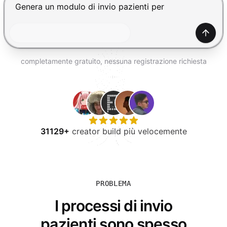
PROVA GRATIS
Premi Invio per inviare, Shift+Invio per nuova riga
Gener
completamente gratuito, nessuna registrazione richiesta
31129+
creator build più velocemente
PROBLEMA
I processi di invio
pazienti sono spesso