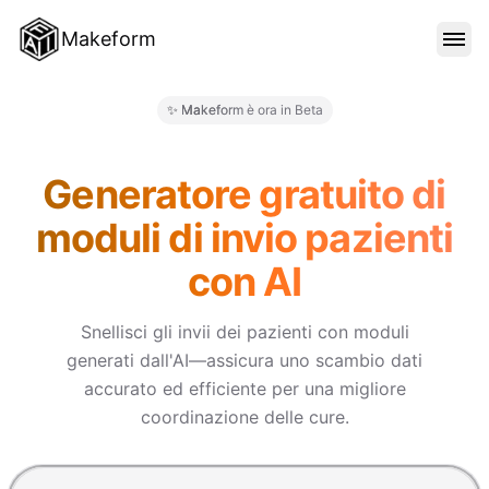
Makeform
FUNZIONALITÀ
✨ Makeform è ora in Beta
Makeform – The Free AI Form M
MODELLI
Generatore gratuito di
moduli di invio pazienti
BLOG
con AI
PREZZI
Snellisci gli invii dei pazienti con moduli
generati dall'AI—assicura uno scambio dati
accurato ed efficiente per una migliore
ACCEDI
coordinazione delle cure.