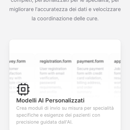
migliorare l'accuratezza dei dati e velocizzare
la coordinazione delle cure.
rvey.form
registration.form
payment.form
application.
stomer
User registration
Secure payment
Job applicatio
isfaction
form with email
form with credit
form with
vey with
verification,
card validation,
resume upload
tiple choice,
password
billing address,
work history,
ing scales,
requirements,
and order
education
d open-ended
and profile
summary
details, and
stions to
information
integration for
custom
Modelli AI Personalizzati
lect valuable
fields for
smooth e-
screening
edback about
seamless
commerce
questions for
Crea moduli di invio su misura per specialità
r products or
account
transactions.
efficient
specifiche e esigenze dei pazienti con
vices.
creation.
candidate
evaluation.
precisione guidata dall'AI.